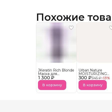
Похожие тов
JKeratin Rich Blonde
Urban Nature
Маска для
MOISTURIZING
1 300 ₽
осветленных волос
300 ₽
Кондиционер
345 ₽
−
13
%
Уход &
Увлажняющий
нейтрализация
АКЦИЯ!
В корзину
В корзину
желтизны СКОРО В
НАЛИЧИИ!