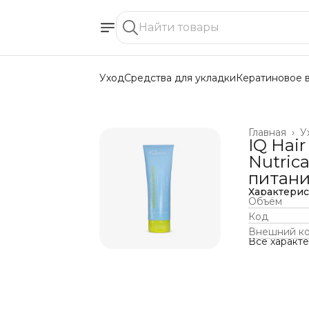
Уход
Средства для укладки
Кератиновое 
Главная
›
У
IQ Hair
Nutric
питан
Характери
Объём
Код
Внешний к
Все характ