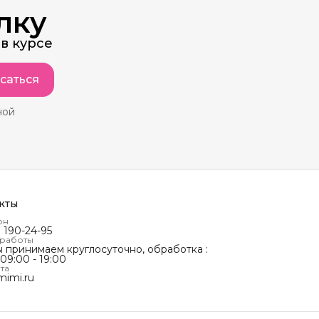
лку
в курсе
саться
ной
кты
он
) 190-24-95
 работы
ы принимаем круглосуточно, обработка :
 09:00 - 19:00
та
mimi.ru