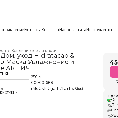
выпрямление
Ботокс / Коллаген
Нанопластика
Инструменты
ход
›
Кондиционеры и маски
 Дом. уход Hidratacao &
ao Маска Увлажнение и
45
ие АКЦИЯ!
стики
250 мл
000001688
од
rMdGKfoCgq1E71UYEwX6a3
еристики
Преи
Опл
Дос
Опл
Удо