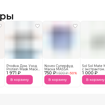
ары
Prodiva Дом. Уход
Novex Суперфуд
Sol Sol Mate
Protein Mask Маска
Маска MASSA
с экстрактом
1 971 ₽
протеиновой
750 ₽
1 000 ₽
листьев паду
1 500 ₽
−
50
%
реконструкции для
сухих волос
В корзину
В корзину
В корзину