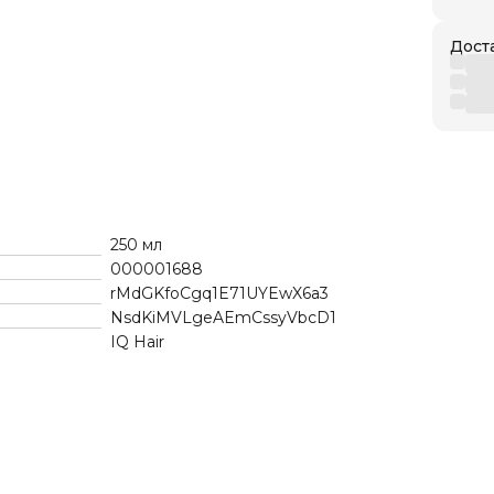
Дост
250 мл
000001688
rMdGKfoCgq1E71UYEwX6a3
NsdKiMVLgeAEmCssyVbcD1
IQ Hair