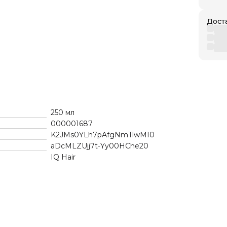
Дост
250 мл
000001687
K2JMs0YLh7pAfgNmTlwMI0
aDcMLZUjj7t-Yy00HChe20
IQ Hair