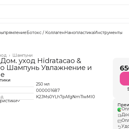
выпрямление
Ботокс / Коллаген
Нанопластика
Инструменты
ход
›
Шампуни
 Дом. уход Hidratacao &
ao Шампунь Увлажнение и
65
ие
стики
250 мл
000001687
од
K2JMs0YLh7pAfgNmTlwMI0
еристики
Преи
Опл
Дос
Опл
Удо