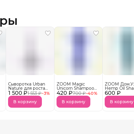
ары
Сыворотка Urban
ZOOM Magic
ZOOM Дом.У
Nature для роста
Unicorn Shampoo
Hemp Oil Sh
1 500 ₽
волос АКЦИЯ!
420 ₽
Шампунь
600 ₽
Шампунь
1 553 ₽
−
3
%
700 ₽
−
40
%
безсульфатный
бессульфатн
УСПЕЙ КУПИТЬ
В корзину
В корзину
В корзину
Снятие с продаж