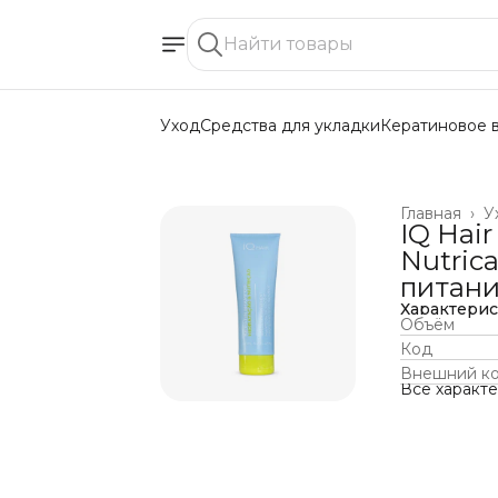
Уход
Средства для укладки
Кератиновое 
Главная
›
У
IQ Hair
Nutric
питан
Характери
Объём
Код
Внешний к
Все характ