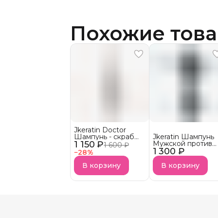
Похожие тов
Jkeratin Doctor
Шампунь - скраб
Jkeratin Шампунь
1 150 ₽
Doctor СКОРО В
Мужской против
1 600 ₽
НАЛИЧИИ!
1 300 ₽
выпадения волос
−
28
%
JMan СКОРО В
НАЛИЧИИ!
В корзину
В корзину