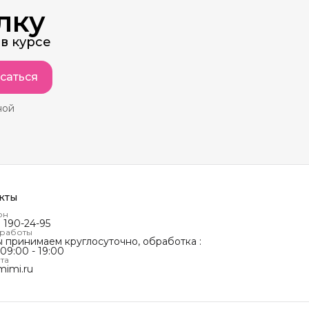
лку
в курсе
саться
ной
кты
он
) 190-24-95
 работы
ы принимаем круглосуточно, обработка :
 09:00 - 19:00
та
mimi.ru