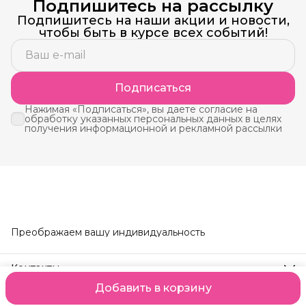
Подпишитесь на рассылку
Подпишитесь на наши акции и новости,
чтобы быть в курсе всех событий!
Подписаться
Нажимая «Подписаться», вы даете согласие на
обработку указанных персональных данных в целях
получения информационной и рекламной рассылки
Преображаем вашу индивидуальность
Контакты
Телефон
Добавить в корзину
8 (914) 190-24-95
Оплата
Доставка
Правила возврата
Реквизиты
Оферта
Полит
Режим работы