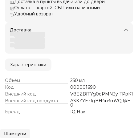
Доставка в пункты выдачи или до двери
Оплата — картой, СБП или наличными
Удобный возврат
Доставка
Характеристики
Объём
250 мл
Код
000001690
Внешний код
V8EZBfFYg0qPMN3y-TPpK1
Внешний код продукта
ASKZYEzfgBH4u3mVQJjkH
0
Бренд
IQ Hair
Шампуни