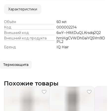
Характеристики
Объём
60 мл
Код
000002214
Внешний код
6wY--HltitDuQLKrsdq2Q2
Внешний код продукта
hmHgCVWDh0aiYQ5Ym9D
PL2
Бренд
IQ Hair
Термозащита
Похожие товары