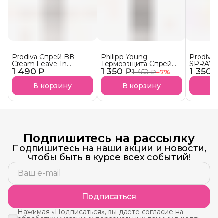
Prodiva Спрей BB
Philipp Young
Prodiv
Cream Leave-In
Термозащита Спрей
SPRAY S
1 490 ₽
Универсальная
1 350 ₽
Thermal Protection
1 350 
«Солнеч
1 450 ₽
−
7
%
кремовая
Hair Spray - Glow
спрей С
термозащита для
UVA- и 
В корзину
В корзину
В
волос
АКЦИЯ!
Подпишитесь на рассылку
Подпишитесь на наши акции и новости,
чтобы быть в курсе всех событий!
Подписаться
Нажимая «Подписаться», вы даете согласие на