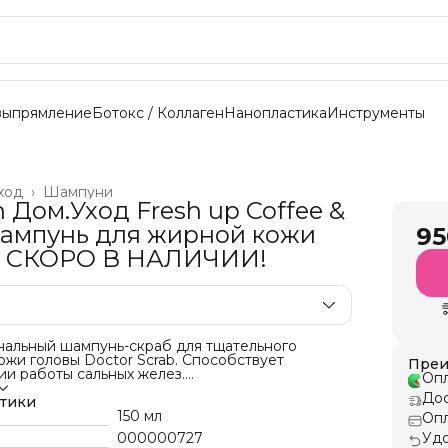
выпрямление
Ботокс / Коллаген
Нанопластика
Инструменты
ход
›
Шампуни
n Дом.Уход Fresh up Coffee &
ампунь для жирной кожи
95
ы СКОРО В НАЛИЧИИ!
альный шампунь-скраб для тщательного
жи головы Doctor Scrab. Способствует
Преи
ии работы сальных желез.
Опл
альный шампунь-скраб Doctor Scrab для
Дос
ухода эффективно очищает эпидермис от
стики
х частиц. Скраб на основе природных
150 мл
Опл
в бережно ухаживает за кожей головы
000000727
Удо