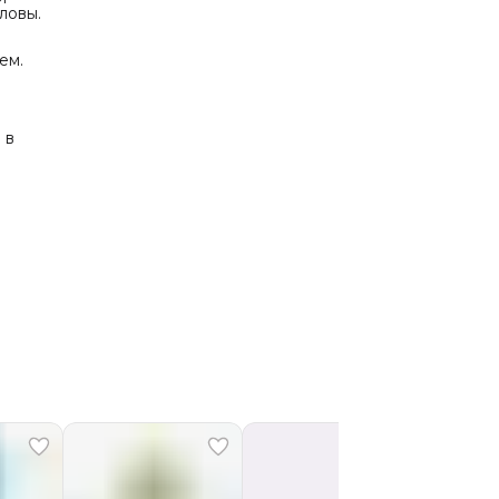
ловы.
ем.
 в