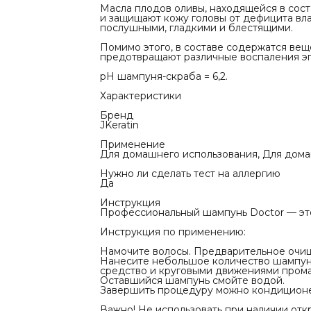
Намочите в
Масла плодов оливы, находящейся в сос
не требуетс
и защищают кожу головы от дефицита вла
Нанесите н
послушными, гладкими и блестящими.
проборам на
круговыми 
Помимо этого, в составе содержатся вещ
Оставшийся
предотвращают различные воспаления э
Завершить 
по типу вол
pH шампуня-скраба = 6,2.
Важно! Не и
головы! Во
Характеристики
процедуру р
зависимости
Бренд
профессион
JKeratin
При заболе
к специалис
Применение
МЕРЫ ПРЕ
Для домашнего использования, Для дом
Средство п
использован
Нужно ли сделать тест на аллергию
тщательно 
Да
прекратите 
сухом месте
Инструкция
солнечных л
Профессиональный шампунь Doctor — эт
Инструкция по применению:
Намочите волосы. Предварительное очищ
Нанесите небольшое количество шампуня
средство и круговыми движениями промас
Оставшийся шампунь смойте водой.
Завершить процедуру можно кондиционер
Важно! Не использовать при наличии отк