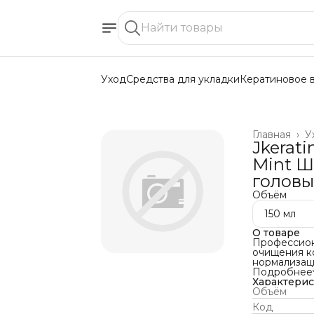
Уход
Средства для укладки
Кератиновое 
Главная
›
У
Jkerati
Mint Ш
голов
Объём
150 мл
О товаре
Профессион
очищения ко
нормализац
Профессион
Подробнее
домашнего 
Характери
ороговевши
Объём
компоненто
Код
Описание: