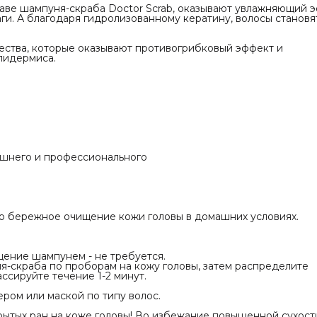
олосы. Предварительное очищение шампунем -
таве шампуня-скраба Doctor Scrab, оказывают увлажняющий 
я.
ги. А благодаря гидролизованному кератину, волосы становя
ебольшое количество шампуня-скраба по
 кожу головы, затем распределите средство и
движениями промассируйте течение 1-2 минут.
ества, которые оказывают противогрибковый эффект и
 шампунь смойте водой.
пидермиса.
процедуру можно кондиционером или маской
ос.
спользовать при наличии открытых ран на коже
 избежание повышенной сухости эпидермиса,
екомендуется повторять 1 раз в неделю, в
 от состояния кожи головы. Подходит для
ального и домашнего ухода за волосами.
ваниях кожи головы рекомендуется обратиться
ту и не заниматься самолечением.
ДОСТОРОЖНОСТИ!
ашнего и профессионального
редназначено только для внешнего
ия. При попадании в глаза или на кожу
промойте водой. В случае раздражения кожи
использование продукта. Храните в прохладном
, недоступном для детей, вдали от прямых
учей и тепла.
о бережное очищение кожи головы в домашних условиях.
ение шампунем - не требуется.
-скраба по проборам на кожу головы, затем распределите
сируйте течение 1-2 минут.
ом или маской по типу волос.
рытых ран на коже головы! Во избежание повышенной сухост