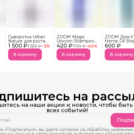
Сыворотка Urban
ZOOM Magic
ZOOM Дом.У
Nature для роста
Unicorn Shampoo
Hemp Oil Sh
1 500 ₽
волос АКЦИЯ!
420 ₽
Шампунь
600 ₽
Шампунь
1 553 ₽
−
3
%
700 ₽
−
40
%
безсульфатный
бессульфатн
УСПЕЙ КУПИТЬ
В корзину
В корзину
В корзину
Снятие с продаж
дпишитесь на рассы
итесь на наши акции и новости, чтобы быть 
всех событий!
Подпи
 «Подписаться», вы даете согласие на обработку указанных
альных данных в целях получения информационной и реклам