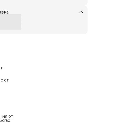
авка
ет
с от
ния от
Scrab