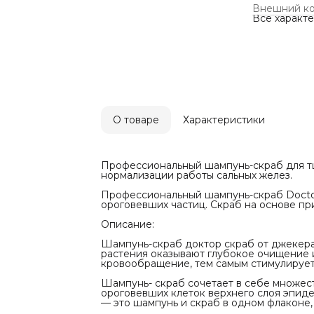
Шампунь-ск
Внешний к
себе грану
Все характ
оказывают 
текстуре с
стимулирует
Шампунь- с
свойств. П
ороговевших
нужно испол
шампунь и с
преимущест
Масла плод
О товаре
Характеристики
скраба Doct
защищают ко
гидролизова
послушными
Помимо этог
Профессиональный шампунь-скраб для тщ
оказывают 
нормализации работы сальных желез.
различные 
pH шампуня-
Профессиональный шампунь-скраб Docto
Характерис
ороговевших частиц. Скраб на основе п
Бренд
JKeratin
Описание:
Применени
Для домашн
Шампунь-скраб доктор скраб от джекера
профессион
растения оказывают глубокое очищение и
Нужно ли сд
кровообращение, тем самым стимулирует 
Да
Инструкция
Шампунь- скраб сочетает в себе множес
Профессион
ороговевших клеток верхнего слоя эпиде
очищение к
— это шампунь и скраб в одном флаконе,
Инструкция