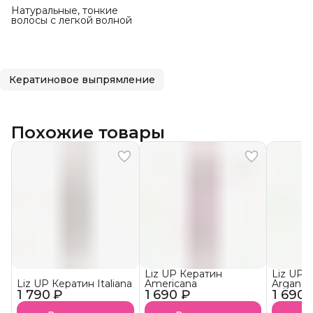
Натуральные, тонкие
волосы с легкой волной
Кератиновое выпрямление
Похожие товары
Liz UP Кератин
Liz UP 
Liz UP Кератин Italiana
Americana
Argan
1 790 ₽
1 690 ₽
1 690 