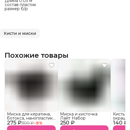
Длина 0.03 м
состав пластик
размер б/р
Кисти и миски
Похожие товары
Миска для кератина,
Миска и кисточка
Кисть у
ботокса, нанопластики
Лайт Набор
окраши
275 ₽
и краски с ручками
250 ₽
140 ₽
скошен
300 ₽
−
8
%