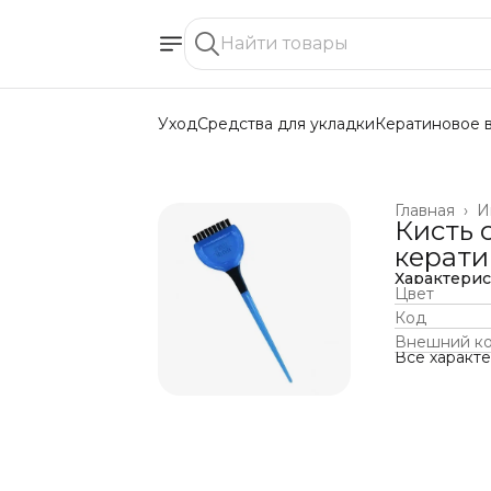
Уход
Средства для укладки
Кератиновое 
Главная
›
И
Кисть 
кератин
Характери
Цвет
Код
Внешний к
Все характ