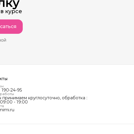
лку
в курсе
саться
ной
кты
он
) 190-24-95
 работы
ы принимаем круглосуточно, обработка :
 09:00 - 19:00
та
mimi.ru