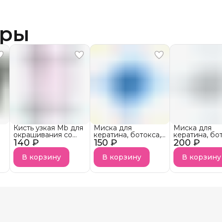
ары
Кисть узкая Mb для
Миска для
Миска для
окрашивания со
кератина, ботокса,
кератина, бо
140 ₽
скошенной
150 ₽
нанопластики и
200 ₽
нонопластик
щетиной
краски Keratin Tools
краски Kerati
Блеск
В корзину
В корзину
В корзину