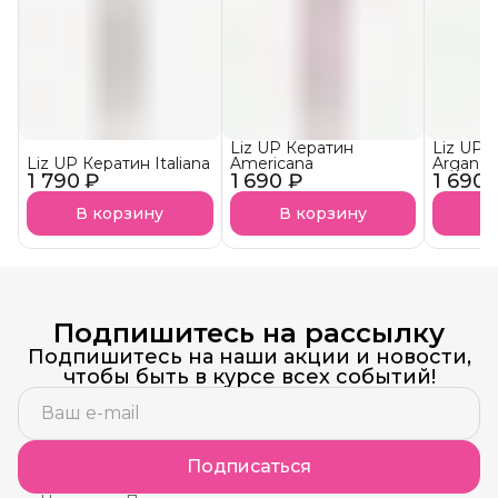
Liz UP Кератин
Liz UP 
Liz UP Кератин Italiana
Americana
Argan
1 790 ₽
1 690 ₽
1 690 
В корзину
В корзину
В
Подпишитесь на рассылку
Подпишитесь на наши акции и новости,
чтобы быть в курсе всех событий!
Подписаться