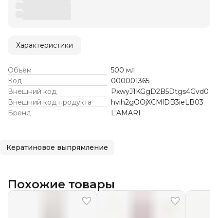
Характеристики
Объём
500 мл
Код
000001365
Внешний код
PxwyJ1KGgD2B5Dtgs4Gvd0
Внешний код продукта
hvih2gOOjXCMlDB3ieLB03
Бренд
L'AMARI
Кератиновое выпрямление
Похожие товары