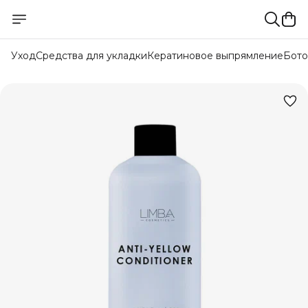
Уход
Средства для укладки
Кератиновое выпрямление
Бото