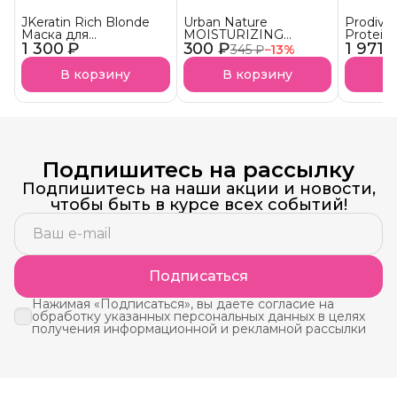
JKeratin Rich Blonde
Urban Nature
Prodiva
Маска для
MOISTURIZING
Protein
1 300 ₽
осветленных волос
300 ₽
Кондиционер
1 971 
протеи
345 ₽
−
13
%
Уход & нейтрализация
Увлажняющий АКЦИЯ!
реконст
желтизны СКОРО В
сухих в
В корзину
В корзину
В
НАЛИЧИИ!
Подпишитесь на рассылку
Подпишитесь на наши акции и новости,
чтобы быть в курсе всех событий!
Подписаться
Нажимая «Подписаться», вы даете согласие на
обработку указанных персональных данных в целях
получения информационной и рекламной рассылки