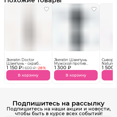
Похожие товары
Jkeratin Doctor
Jkeratin Шампунь
Сыворот
Шампунь - скраб
Мужской против
Nature 
1 150 ₽
Doctor СКОРО В
1 300 ₽
выпадения волос
1 500 
волос 
1 600 ₽
−
28
%
НАЛИЧИИ!
JMan СКОРО В
НАЛИЧИИ!
В корзину
В корзину
В
Подпишитесь на рассылку
Подпишитесь на наши акции и новости,
чтобы быть в курсе всех событий!