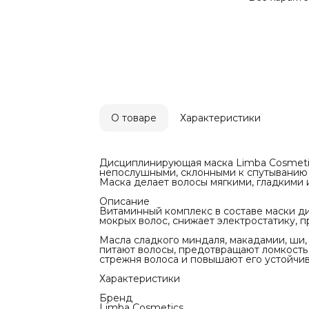
Масла сладк
усьмы бога
волосы, пр
кончиков, 
повышают е
факторов.
Характерис
Бренд
Limba Cosm
Тип волос
Все типы в
Питание
О товаре
Характеристики
♥ ♥ ♥ ♥ ♥
Применени
Для домашн
Нужно ли сд
Да
Дисциплинирующая маска Limba Cosmetic
Инструкция
непослушными, склонными к спутыванию
Способ прим
Маска делает волосы мягкими, гладкими 
предварите
волосы и ос
Описание
укладку.
Витаминный комплекс в составе маски д
мокрых волос, снижает электростатику, 
Масла сладкого миндаля, макадамии, ши,
питают волосы, предотвращают ломкость
стрежня волоса и повышают его устойчи
Характеристики
Бренд
Limba Cosmetics