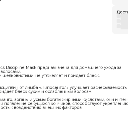
ого миндаля, макадамии, ши, манго, арганы и
ты жирными кислотами, они интенсивно питают
едотвращают ломкость и появление секущихся
Дост
способствуют укреплению стрежня волоса и
го устойчивость к воздействию внешних
тики
etics
олос
е
его и профессионального
елать тест на аллергию
s Discipline Mask предназначена для домашнего ухода за
 волосами.
енения: нанести маску для волос на
и шелковистыми, не утяжеляет и придает блеск.
льно вымытые слегка подсушенные полотенцем
тавить на 5-10 минут. Смыть водой и сделать
исциплин от лимба «Липосентол» улучшает расчесываемость
придает блеск сухим и ослабленным волосам.
 манго, арганы и усьмы богаты жирными кислотами, они инте
 и появление секущихся кончиков, способствуют укреплени
вость к воздействию внешних факторов.