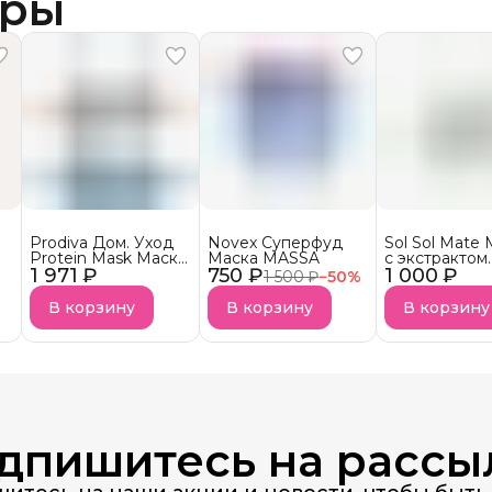
ары
Prodiva Дом. Уход
Novex Суперфуд
Sol Sol Mate
Protein Mask Маска
Маска MASSA
с экстрактом
1 971 ₽
протеиновой
750 ₽
1 000 ₽
листьев паду
1 500 ₽
−
50
%
реконструкции для
сухих волос
В корзину
В корзину
В корзину
дпишитесь на рассы