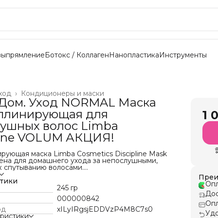
выпрямление
Ботокс / Коллаген
Нанопластика
Инструменты
ход
›
Кондиционеры и маски
Дом. Уход NORMAL Маска
плинирующая для
1 
ушных волос Limba
line VOLUM АКЦИЯ!
ующая маска Limba Cosmetics Discipline Mask
ена для домашнего ухода за непослушными,
к спутыванию волосами.
т волосы мягкими, гладкими и шелковистыми,
Преи
т и придает блеск.
стики
Опл
245 гр
Дос
 комплекс в составе маски дисциплин от лимба
000000842
л» улучшает расчесываемость мокрых волос,
Опл
ктростатику, придает блеск сухим и
од
xILyIRgsjEDDVzP4M8C7s0
Удо
м волосам.
еристики