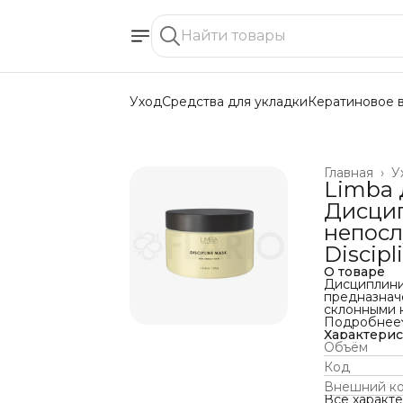
Уход
Средства для укладки
Кератиновое 
Главная
›
У
Limba 
Дисци
непосл
Discip
О товаре
Дисциплинир
предназнач
склонными 
Маска делае
Подробнее
не утяжеляе
Характери
Описание
Объём
Витаминный
Код
«Липосенто
снижает эле
Внешний к
ослабленны
Все характ