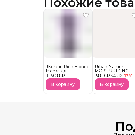
Похожие тов
JKeratin Rich Blonde
Urban Nature
Маска для
MOISTURIZING
1 300 ₽
осветленных волос
300 ₽
Кондиционер
345 ₽
−
13
%
Уход &
Увлажняющий
нейтрализация
АКЦИЯ!
В корзину
В корзину
желтизны СКОРО В
НАЛИЧИИ!
По