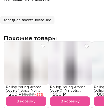
Холодное восстановление
Похожие товары
Philipp Young Aroma
Philipp Young Aroma
Philipp
Code 34 Spicy Noir
Code 01 Narcotic
Collage
1 200 ₽
Арома-Бустер Пряный
1 900 ₽
Blossom Арома-
1 000 
Ultra S
1 900 ₽
−
37
%
нуар АКЦИЯ!
Бустер
Аминоп
Наркотический
Подложк
В корзину
В корзину
В
Цветок