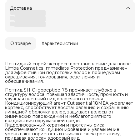
Доставка
О товаре
Характеристики
Пептидный спрей экспресс-восстановление для волос
Limba Cosmetics Immediate Protection предназначен
для эффективной подготовки волос к процедурам
окрашивания, тонирования, осветления и
обесцвечивания.
Пептид SH-Oligopeptide-78 проникает глубоко в
структуру волоса, повышая эластичность, прочность и
улучшая внешний вид волосяного стержня.
Кондиционирующий агент Cutissential 18МЕА укрепляет
кортекс, способствует восстановлению и сохранению
липидной оболочки волос, защищает волосы от
химических повреждений и неблагоприятного
воздействия окружающей среды.
Гидролизованный кератин и протеины риса
обеспечивают кондиционирование и увлажнение,
уменьшают пористость и снижают электростатику,
придавая волосам здоровый вид.