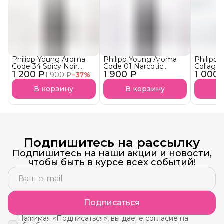
Philipp Young Aroma
Philipp Young Aroma
Philipp
Code 34 Spicy Noir
Code 01 Narcotic
Collage
1 200 ₽
Арома-Бустер Пряный
1 900 ₽
Blossom Арома-
1 000 
Ultra S
1 900 ₽
−
37
%
нуар АКЦИЯ!
Бустер
Аминоп
Наркотический
Подложк
В корзину
В корзину
В
Цветок
Подпишитесь на рассылку
Подпишитесь на наши акции и новости,
чтобы быть в курсе всех событий!
Подписаться
Нажимая «Подписаться», вы даете согласие на