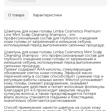
О товаре
Характеристики
Шампунь для кожи головы Limba Cosmetics Premium
Line Mint Scalp Cleansing Shampoo - это
профессиональный состав для глубокого очищения
кожи головы от загрязнений и излишков себума,
используемый перед выполнением салонных процедур.
Шампунь для кожи головы Limba Cosmetics Mint Scalp
Cleansing Shampoo - это профессиональный состав для
глубокого очищения кожи головы от загрязнений и
излишков себума, используемый перед выполнением
салонных процедур.
Пилинг содержит АНА-кислоты, стимулирующие
обновление клеток кожи головы. Эфирное масло
перечной мяты в составе способствует сужению пор и
регуляции работы сальных желез. Ментол успокаивает
кожу головы, снимает раздражение, оказывает
заживляющее действие и питает волосяные фолликулы.
Благодаря рН 4-5 происходит закрытие чешуек
кутикулы волоса, а также предотвращается потеря
влаги, волосы становятся гладкими и блестящими,
значительно облегчается расчесывание.
Способ применения: нанести шампунь на сухую кожу