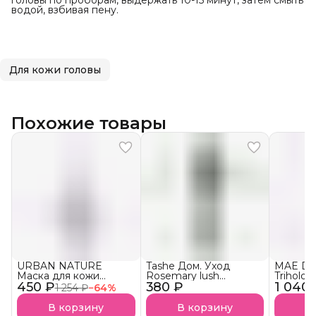
головы по проборам, выдержать 10-15 минут, затем смыть
водой, взбивая пену.
Для кожи головы
Похожие товары
URBAN NATURE
Tashe Дом. Уход
MAE D`
Маска для кожи
Rosemary lush
Triholo
450 ₽
головы ANTI-
380 ₽
Сыворотка-бустер для
1 040 
успока
1 254 ₽
−
64
%
DANDRUFF против
кожи головы
кожи г
перхоти АКЦИЯ!
MASK
В корзину
В корзину
В