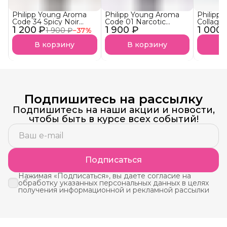
Philipp Young Aroma
Philipp Young Aroma
Philipp
Code 34 Spicy Noir
Code 01 Narcotic
Collage
1 200 ₽
Арома-Бустер Пряный
1 900 ₽
Blossom Арома-
1 000 
Ultra S
1 900 ₽
−
37
%
нуар АКЦИЯ!
Бустер
Аминоп
Наркотический
Подложк
В корзину
В корзину
В
Цветок
Подпишитесь на рассылку
Подпишитесь на наши акции и новости,
чтобы быть в курсе всех событий!
Подписаться
Нажимая «Подписаться», вы даете согласие на
обработку указанных персональных данных в целях
получения информационной и рекламной рассылки