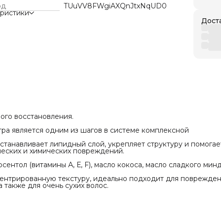
й.
од
TUuVV8FWgiAXQnJtxNqUD0
мпоненты: масло арганы, липосентол (витамины
еристики
сло кокоса, масло сладкого миндаля
Дост
т плотную, насыщенную, концентрированную
деально подходит для поврежденных, пушистых,
стонченных волос, а также для очень сухих
фессиональное применение
ого восстановления.
а является одним из шагов в системе комплексной
танавливает липидный слой, укрепляет структуру и помогае
ческих и химических повреждений.
сентол (витамины А, Е, F), масло кокоса, масло сладкого мин
ентрированную текстуру, идеально подходит для поврежден
 также для очень сухих волос.