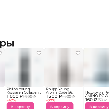
ары
Philipp Young
Philipp Young
Коллаген Collagen
Aroma Code 56
Подложка Pr
1 000 ₽
Recovery Ultra Shine
1 200 ₽
Floral Awakening
AMINO POWE
1 900 ₽
1 900 ₽
МЁД
Арома-Бустер
160 ₽
FILLER Кисл
250 ₽
−
−
47
%
−
37
%
Аминопротеиновая
Цветочное
маска САШЕ
Подложка (CL)
пробуждение
В корзину
В корзину
В корзину