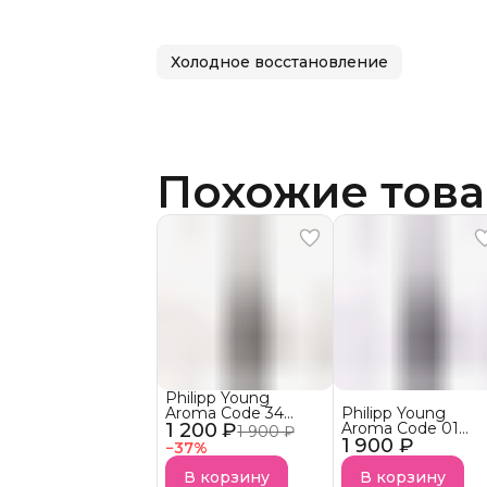
Холодное восстановление
Похожие тов
Philipp Young
Aroma Code 34
Philipp Young
1 200 ₽
Spicy Noir Арома-
Aroma Code 01
1 900 ₽
Бустер Пряный
1 900 ₽
Narcotic Blossom
−
37
%
нуар АКЦИЯ!
Арома-Бустер
Наркотический
В корзину
В корзину