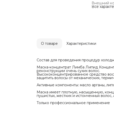
повреждени
Внешний к
Активные ко
Все характ
А, Е, F), ма
Маска имее
текстуру, и
жестких и и
волос.
Только про
О товаре
Характеристики
Состав для проведения процедур холодн
Маска-концентрат Лимба Липид Концентр
реконструкции очень сухих волос.
Высококонцентрированное средство восс
защитить волосы от механических, терми
Активные компоненты: масло арганы, липо
Маска имеет плотную, насыщенную, конц
пушистых, жестких и истонченных волос, а
Только профессиональное применение