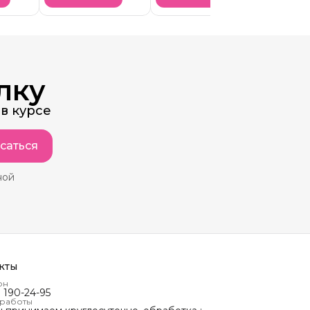
лку
в курсе
саться
ной
кты
он
) 190-24-95
 работы