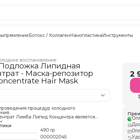
выпрямление
Ботокс / Коллаген
Нанопластика
Инструменты
олодное восстановление
 Подложка Липидная
трат - Маска-репозитор
2 
oncentrate Hair Mask
 проведения процедур холодного
ния.
Преи
ентрат Лимба Липид Концентра является
Опл
агов в системе комплексной реконструкции
Дос
 волос.
стики
ентрированное средство восстанавливает
490 гр
Опл
ой, укрепляет структуру и помогает защитить
000002045
Удо
еханических, термических и химических