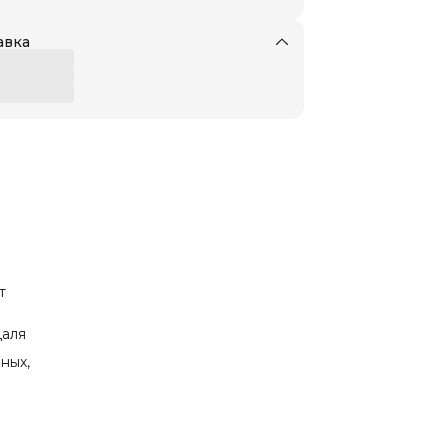
авка
т
даля
ных,