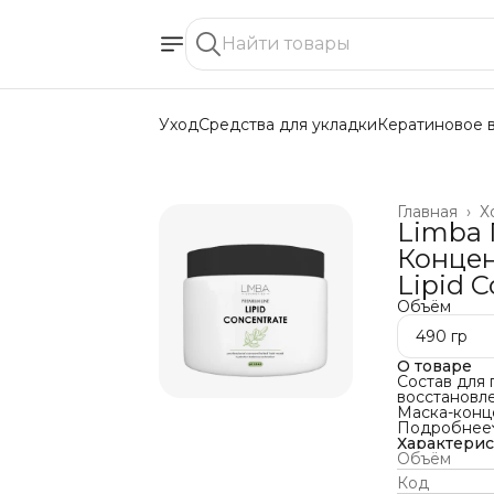
Уход
Средства для укладки
Кератиновое 
Главная
›
Х
Limba
Концен
Lipid C
Объём
490 гр
О товаре
Состав для
восстановле
Маска-конц
одним из ш
Подробнее
очень сухих
Характери
Высококонц
Объём
липидный сл
Код
волосы от м