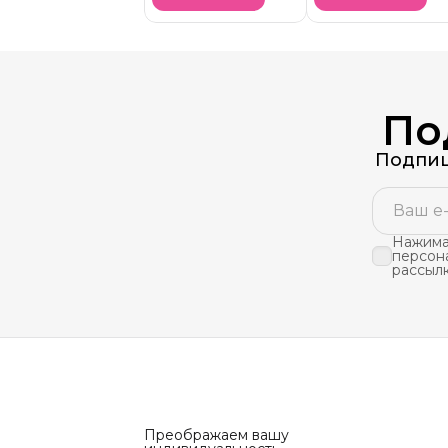
Цветок
По
Подпиш
Нажимая
персон
рассыл
Преображаем вашу