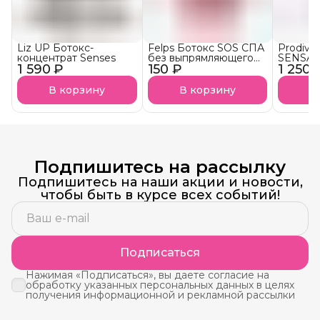
Liz UP Ботокс-
Felps Ботокс SOS СПА
Prodiva
концентрат Senses
без выпрямляющего
SENSAT
1 590 ₽
150 ₽
эффекта АКЦИЯ!
1 250 
тониру
В корзину
В корзину
В
Подпишитесь на рассылку
Подпишитесь на наши акции и новости,
чтобы быть в курсе всех событий!
Подписаться
Нажимая «Подписаться», вы даете согласие на
обработку указанных персональных данных в целях
получения информационной и рекламной рассылки