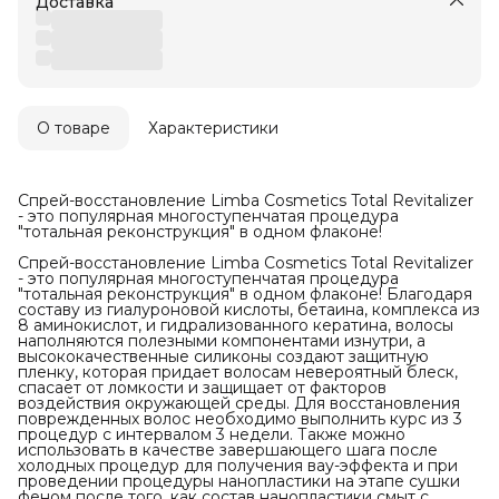
Доставка
О товаре
Характеристики
Спрей-восстановление Limba Cosmetics Total Revitalizer
- это популярная многоступенчатая процедура
"тотальная реконструкция" в одном флаконе!
Спрей-восстановление Limba Cosmetics Total Revitalizer
- это популярная многоступенчатая процедура
"тотальная реконструкция" в одном флаконе! Благодаря
составу из гиалуроновой кислоты, бетаина, комплекса из
8 аминокислот, и гидрализованного кератина, волосы
наполняются полезными компонентами изнутри, а
высококачественные силиконы создают защитную
пленку, которая придает волосам невероятный блеск,
спасает от ломкости и защищает от факторов
воздействия окружающей среды. Для восстановления
поврежденных волос необходимо выполнить курс из 3
процедур с интервалом 3 недели. Также можно
использовать в качестве завершающего шага после
холодных процедур для получения вау-эффекта и при
проведении процедуры нанопластики на этапе сушки
феном после того, как состав нанопластики смыт с