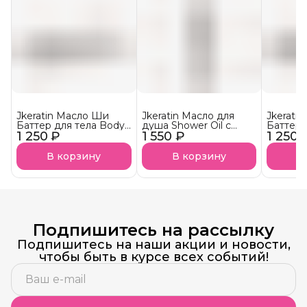
Jkeratin Масло Ши
Jkeratin Масло для
Jkerati
Баттер для тела Body
душа Shower Oil с
Баттер 
1 250 ₽
Shea Butter с
1 550 ₽
ароматом La Sultane
1 250 
Shea Bu
ароматом клубничного
СКОРО В НАЛИЧИИ!
аромато
десерта СКОРО В
СКОРО
В корзину
В корзину
В
НАЛИЧИИ!
Подпишитесь на рассылку
Подпишитесь на наши акции и новости,
чтобы быть в курсе всех событий!