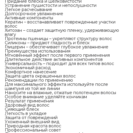
Придание блеска и шелковистости
Устранение пушистости и непослушности
Легкое расчесывание
Долгосрочное увлажнение
Активные компоненты
Кератин – восстанавливает поврежденные участки
волос
Хитозан – создает защитную пленку, удерживающую
влагу
Протеины пшеницы – укрепляют структуру волос
Силиконы – придают гладкость и блеск
Глицерин – обеспечивает глубокое увлажнение
Преимущества использования
Мгновенный эффект после первого применения
Длительное действие активных компонентов
Универсальность – подходит для всех типов волос
Экономичный расход
Комфортное нанесение
Защита цвета окрашенных волос
Рекомендации по применению
Для максимального эффекта используйте после
шампуня из той же линии
Наносите на влажные, отжатые полотенцем волосы
Особое внимание уделяйте кончикам
Результат применения
Здоровый вид волос
Сияющий блеск
Легкость в укладке
Защита от повреждений
Ухоженный внешний вид
Природная красота волос
Профессиональный совет