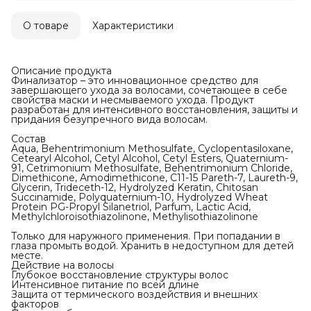
О товаре
Характеристики
Описание продукта
Финализатор – это инновационное средство для
завершающего ухода за волосами, сочетающее в себе
свойства маски и несмываемого ухода. Продукт
разработан для интенсивного восстановления, защиты и
придания безупречного вида волосам.
Состав
Aqua, Behentrimonium Methosulfate, Cyclopentasiloxane,
Cеtearyl Alcohol, Cetyl Alcohol, Cetyl Esters, Quaternium-
91, Cetrimonium Methosulfate, Behentrimonium Chloride,
Dimethicone, Amodimethicone, C11-15 Pareth-7, Laureth-9,
Glycerin, Trideceth-12, Hydrolyzed Keratin, Chitosan
Succinamide, Polyquaternium-10, Hydrolyzed Wheat
Protein PG-Propyl Silanetriol, Parfum, Lactic Acid,
Methylchloroisothiazolinone, Methylisothiazolinone
Только для наружного применения. При попадании в
глаза промыть водой. Хранить в недоступном для детей
месте.
Действие на волосы
Глубокое восстановление структуры волос
Интенсивное питание по всей длине
Защита от термического воздействия и внешних
факторов