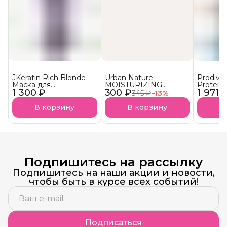
JKeratin Rich Blonde
Urban Nature
Prodiva
Маска для
MOISTURIZING
Protein
1 300 ₽
осветленных волос
300 ₽
Кондиционер
1 971 
протеи
345 ₽
−
13
%
Уход & нейтрализация
Увлажняющий АКЦИЯ!
реконст
желтизны СКОРО В
сухих в
В корзину
В корзину
В
НАЛИЧИИ!
Подпишитесь на рассылку
Подпишитесь на наши акции и новости,
чтобы быть в курсе всех событий!
Подписаться