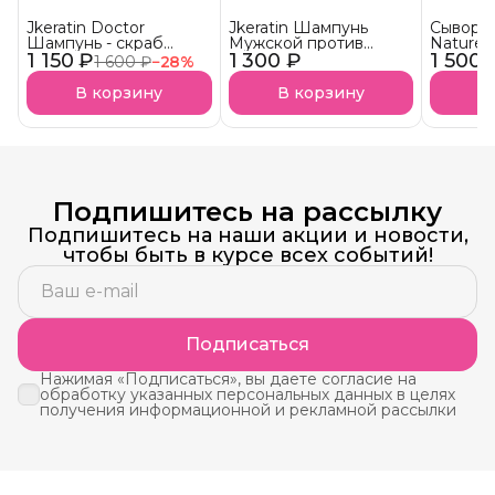
Jkeratin Doctor
Jkeratin Шампунь
Сыворот
Шампунь - скраб
Мужской против
Nature 
1 150 ₽
Doctor СКОРО В
1 300 ₽
выпадения волос
1 500 
волос 
1 600 ₽
−
28
%
НАЛИЧИИ!
JMan СКОРО В
НАЛИЧИИ!
В корзину
В корзину
В
Подпишитесь на рассылку
Подпишитесь на наши акции и новости,
чтобы быть в курсе всех событий!
Подписаться
Нажимая «Подписаться», вы даете согласие на
обработку указанных персональных данных в целях
получения информационной и рекламной рассылки