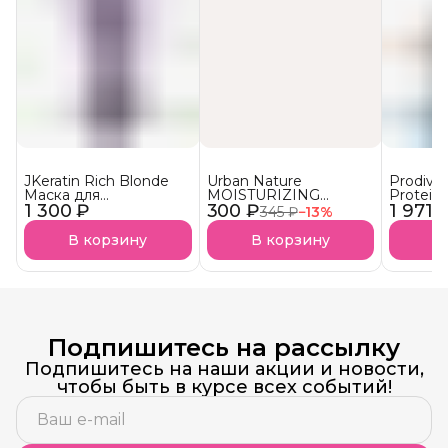
JKeratin Rich Blonde
Urban Nature
Prodiva
Маска для
MOISTURIZING
Protein
1 300 ₽
осветленных волос
300 ₽
Кондиционер
1 971 
протеи
345 ₽
−
13
%
Уход & нейтрализация
Увлажняющий АКЦИЯ!
реконст
желтизны СКОРО В
сухих в
В корзину
В корзину
В
НАЛИЧИИ!
Подпишитесь на рассылку
Подпишитесь на наши акции и новости,
чтобы быть в курсе всех событий!