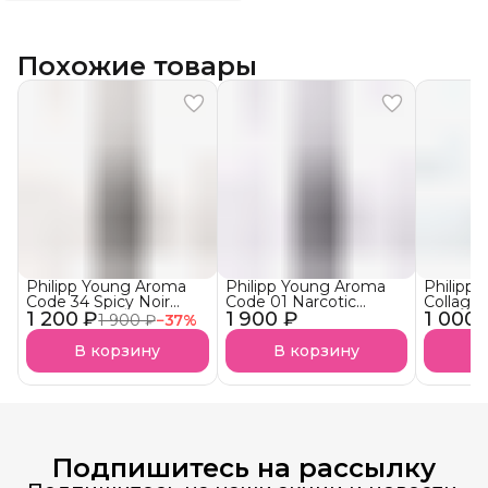
Похожие товары
Philipp Young Aroma
Philipp Young Aroma
Philipp
Code 34 Spicy Noir
Code 01 Narcotic
Collage
1 200 ₽
Арома-Бустер Пряный
1 900 ₽
Blossom Арома-
1 000 
Ultra S
1 900 ₽
−
37
%
нуар АКЦИЯ!
Бустер
Аминоп
Наркотический
Подложк
В корзину
В корзину
В
Цветок
Подпишитесь на рассылку