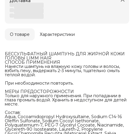
Доставка
О товаре
Характеристики
БЕССУЛЬФАТНЫЙ ШАМПУНЬ ДЛЯ ЖИРНОЙ КОЖИ
ГОЛОВЫ LIMM HAIR
СПОСОБ ПРИМЕНЕНИЯ
Нанести шампунь на влажную кожу головы и волосы,
взбить пену, выдержать 2-3 минуты, тщательно смыть
теплой водой.
При необходимости повторить.
МЕРЫ ПРЕДОСТОРОЖНОСТИ
Только для наружного применения. При попадании в
глаза промыть водой. Хранить в недоступном для детей
месте.
Состав:
Aqua, Cocoamidopropyl Hydroxysultaine, Sodium C14-16
Oleffin Sulfonate, Sodium Cocoyl Isethionate,
Polyquaternium-7, PEG-7 Glyceryl Cocoate, Niacinamide,
Glycereth-90 Isostearate, Laureth-2, Propylene
Glycol,Chamomilla Recutita (Matricaria) Extract, Salvia