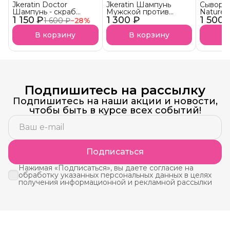
Jkeratin Doctor
Jkeratin Шампунь
Сыворот
Шампунь - скраб
Мужской против
Nature 
1 150 ₽
Doctor СКОРО В
1 300 ₽
выпадения волос
1 500 
волос 
1 600 ₽
−
28
%
НАЛИЧИИ!
JMan СКОРО В
НАЛИЧИИ!
В корзину
В корзину
В
Подпишитесь на рассылку
Подпишитесь на наши акции и новости,
чтобы быть в курсе всех событий!
Подписаться
Нажимая «Подписаться», вы даете согласие на
обработку указанных персональных данных в целях
получения информационной и рекламной рассылки