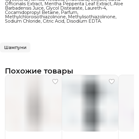
Officinalis Extract, Mentha Pepperita Leaf Extract, Aloe
Barbadensis Juice, Glycol Distearate, Laureth-4,
Cocamidopropyl Betaine, Parfum,
Methylchloroisothiazolinone, Methylisothiazolinone,
Sodium Сhloride, Citric Acid, Disodium EDTA.
Шампуни
Похожие товары