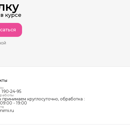
лку
в курсе
саться
ной
кты
он
) 190-24-95
 работы
ы принимаем круглосуточно, обработка :
 09:00 - 19:00
та
mimi.ru