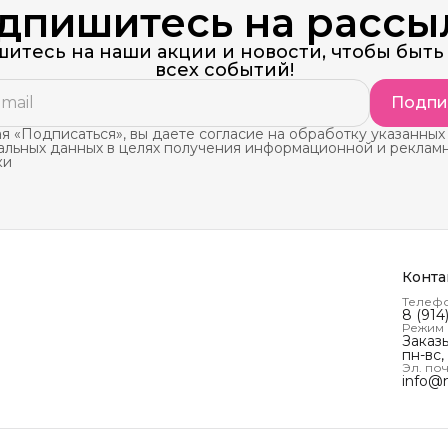
дпишитесь на рассы
итесь на наши акции и новости, чтобы быть 
всех событий!
Подпи
 «Подписаться», вы даете согласие на обработку указанных
альных данных в целях получения информационной и реклам
ки
Конта
Телеф
8 (914
Режим
Заказ
пн-вс,
Эл. поч
info@