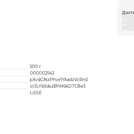
Дост
500 г
000002542
pXvdGNzPhveTrXadzVcRn0
oIJLY6XdiulBYM66D7C8e3
LiSSE