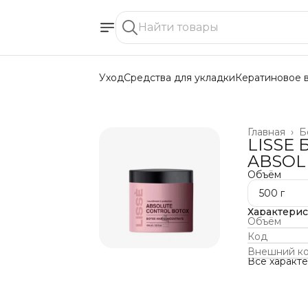
Уход
Средства для укладки
Кератиновое 
Главная
›
Б
LISSE 
ABSOL
Объём
500 г
Характери
Объём
Код
Внешний к
Все характ