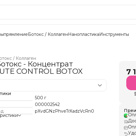
выпрямление
Ботокс / Коллаген
Нанопластика
Инструменты
отокс / Коллаген
Ботокс - Концентрат
UTE CONTROL BOTOX
7 
стики
500 г
000002542
Преи
од
pXvdGNzPhveTrXadzVcRn0
Опл
еристики
Дос
Опл
Удо