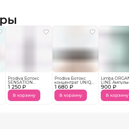
ары
Prodiva Ботокс
Prodiva Ботокс
Limba ORGA
SENSATION
концентрат UNIQ
LINE Ампуль
1 250 ₽
BLOND
1 680 ₽
BLEND
900 ₽
ботокс конц
тонирующий
для волос Hai
Concetrat
В корзину
В корзину
В корзину