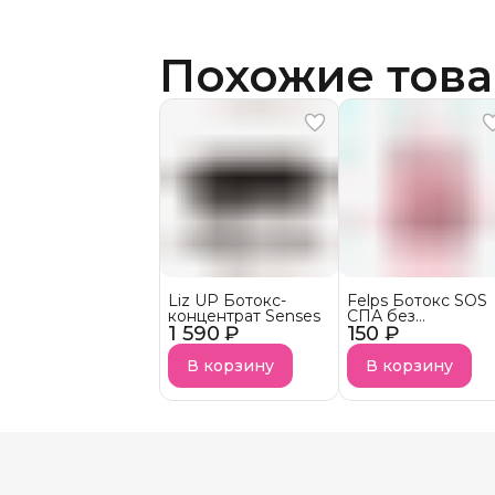
Похожие тов
Liz UP Ботокс-
Felps Ботокс SOS
концентрат Senses
СПА без
1 590 ₽
150 ₽
выпрямляющего
эффекта АКЦИЯ!
В корзину
В корзину