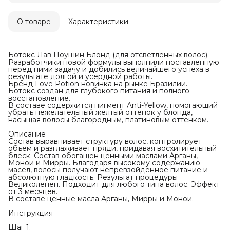
О товаре
Характеристики
Ботокс Лав Поушин Блонд (для отсветленных волос).
Разработчики новой формулы выполнили поставленную
перед ними задачу и добились величайшего успеха в
результате долгой и усердной работы.
Бренд Love Potion новинка на рынке Бразилии.
Ботокс создан для глубокого питания и полного
восстановление.
В составе содержится пигмент Anti-Yellow, помогающий
убрать нежелательный желтый оттенок у блонда,
насыщая волосы благородным, платиновым оттенком.
Описание
Состав выравнивает структуру волос, контролирует
объем и разглаживает пряди, придавая восхитительный
блеск. Состав обогащен ценными маслами Арганы,
Монои и Мирры. Благодаря высокому содержанию
масел, волосы получают непревзойденное питание и
абсолютную гладкость. Результат процедуры
Великолепен. Подходит для любого типа волос. Эффект
от 3 месяцев.
В составе ценные масла Арганы, Мирры и Монои.
Инструкция
Шаг 1.