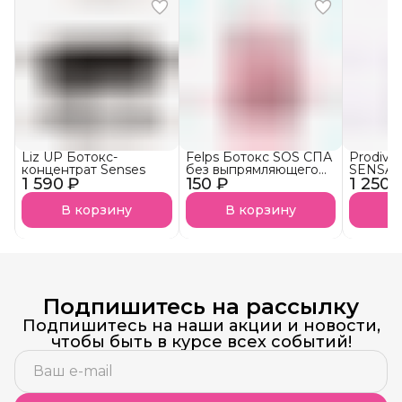
Liz UP Ботокс-
Felps Ботокс SOS СПА
Prodiva
концентрат Senses
без выпрямляющего
SENSAT
1 590 ₽
150 ₽
эффекта АКЦИЯ!
1 250 
тониру
В корзину
В корзину
В
Подпишитесь на рассылку
Подпишитесь на наши акции и новости,
чтобы быть в курсе всех событий!