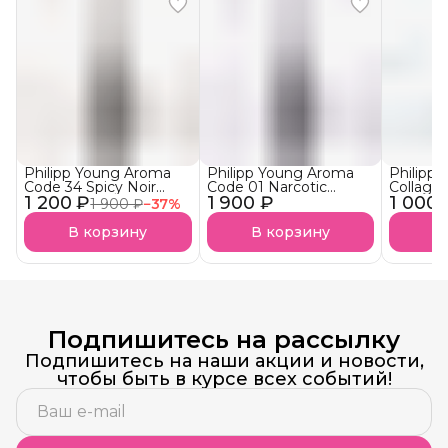
Philipp Young Aroma
Philipp Young Aroma
Philipp
Code 34 Spicy Noir
Code 01 Narcotic
Collage
1 200 ₽
Арома-Бустер Пряный
1 900 ₽
Blossom Арома-
1 000 
Ultra S
1 900 ₽
−
37
%
нуар АКЦИЯ!
Бустер
Аминоп
Наркотический
Подложк
В корзину
В корзину
В
Цветок
Подпишитесь на рассылку
Подпишитесь на наши акции и новости,
чтобы быть в курсе всех событий!