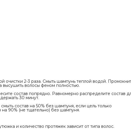
ния шампуня. Нанести кондиционер или маску
Смыть. Высушить феном. Уложить волосы по
роцедура завершена.
й очистки 2-3 раза. Смыть шампунь теплой водой. Промокни
а высушить волосы феном полностью.
анесите состав попрядно. Равномерно распределите состав д
ыдержать 30 минут.
 смыть состав на 50% без шампуня, если цель только
в на 90% (не тщательно) без шампуня.
утюжка и количество протяжек зависит от типа волос.