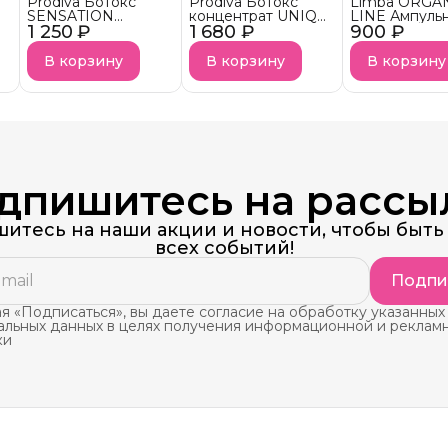
Prodiva Ботокс
Prodiva Ботокс
Limba ORGA
SENSATION
концентрат UNIQ
LINE Ампуль
1 250 ₽
BLOND
1 680 ₽
BLEND
900 ₽
ботокс конц
тонирующий
для волос Hai
Concetrat
В корзину
В корзину
В корзину
дпишитесь на рассы
итесь на наши акции и новости, чтобы быть 
всех событий!
Подпи
 «Подписаться», вы даете согласие на обработку указанных
альных данных в целях получения информационной и реклам
ки