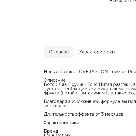
результат. 
Все характ
Длительност
Характерис
Бренд
Love Potion
Тип волос
Для всех ти
Эффект вып
С выпрямле
Питание
♥ ♥ ♥ ♥ ♡
Применени
Для Профес
О товаре
Характеристики
Нужно ли сд
Да
Инструкция
БОТОКС ДЛ
Новый ботокс LOVE POTION LoveTox Pitay
Шаг 1. Вымо
раза. Смыт
Описание
полотенцем
Боток Лав Поушен Токс Питая разглажива
полностью.
пустоты необходимыми микроэлементами
Шаг 2. Разд
фрукта (питайи), витамином Е, а также с
попрядно. 
волос по вс
Благодаря эксклюзивной формуле вы полу
Шаг 3. Если
типа волос.
50% без шам
блеск – то 
Длительность эффекта от 3 месяцев.
шампуня.
Шаг 4. Выс
Характеристики
Шаг 5. Выпр
количество 
Бренд
Шаг 6. Дать
Love Potion