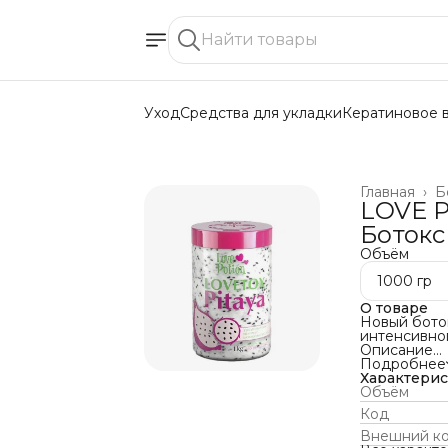
Уход
Средства для укладки
Кератиновое 
Главная
›
Б
LOVE P
Ботокс
Объём
1000 гр
О товаре
Новый бото
интенсивног
Описание
Боток Лав 
Подробнее
волос, конт
Характери
необходимы
Объём
блеск. Обог
Код
витамином Е
Благодаря 
Внешний к