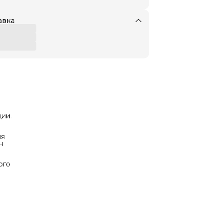
авка
ии.
яя
н
ого