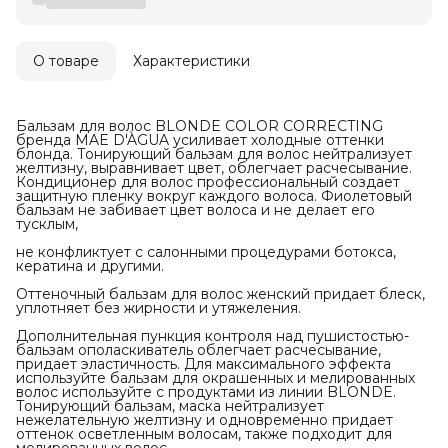
О товаре
Характеристики
Бальзам для волос BLONDE COLOR CORRECTING
бренда MAE D'ÀGUA усиливает холодные оттенки
блонда. Тонирующий бальзам для волос нейтрализует
желтизну, выравнивает цвет, облегчает расчесывание.
Кондиционер для волос профессиональный создает
защитную пленку вокруг каждого волоса. Фиолетовый
бальзам не забивает цвет волоса и не делает его
тусклым,
не конфликтует с салонными процедурами ботокса,
кератина и другими.
Оттеночный бальзам для волос женский придает блеск,
уплотняет без жирности и утяжеления.
Дополнительная пункция контроля над пушистостью-
бальзам ополаскиватель облегчает расчесывание,
придает эластичность. Для максимального эффекта
используйте бальзам для окрашенных и мелированных
волос используйте с продуктами из линии BLONDE.
Тонирующий бальзам, маска нейтрализует
нежелательную желтизну и одновременно придает
оттенок осветленным волосам, также подходит для