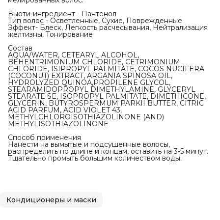
мелированных волос.
Бьюти-ингредиент - Пантенол
Тип волос - Осветленные, Сухие, Поврежденные
Эффект- Блеск, Легкость расчесывания, Нейтрализация
желтизны, Тонирование
Состав
AQUA/WATER, CETEARYL ALCOHOL,
BEHENTRIMONIUM CHLORIDE, CETRIMONIUM
CHLORIDE, ISIPROPYL PALMITATE, COCOS NUCIFERA
(COCONUT) EXTRACT, ARGANIA SPINOSA OIL,
HYDROLYZED QUINOA,PROPILENE GLYCOL,
STEARAMIDOPROPYL DIMETHYLAMINE, GLYCERYL
STEARATE SE, ISOPROPYL PALMITATE, DIMETHICONE,
GLYCERIN, BUTYROSPERMUM PARKII BUTTER, CITRIC
ACID PARFUM, ACID VIOLET 43,
METHYLCHLOROISOTHIAZOLINONE (AND)
METHYLISOTHIAZOLINONE
Способ применения
Нанести на вымытые и подсушенные волосы,
распределить по длине и концам, оставить на 3-5 минут.
Тщательно промыть большим количеством воды.
Кондиционеры и маски