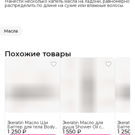
Нанести несколько капель масла на ладони, равномерно
распределить по длине на сухие или влажные волосы.
Масла
Похожие товары
Jkeratin Масло Ши
Jkeratin Масло для
Jkerati
Баттер для тела Body
душа Shower Oil с
Баттер 
1 250 ₽
Shea Butter с
1 550 ₽
ароматом La Sultane
1 250 
Shea Bu