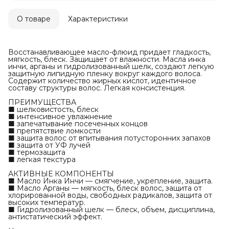
О товаре
Характеристики
Восстанавливающее масло-флюид придает гладкость,
мягкость, блеск. Защищает от влажности. Масла инка
инчи, арганы и гидролизованный шелк, создают легкую
защитную липидную пленку вокруг каждого волоса.
Содержит количество жирных кислот, идентичное
составу структуры волос. Легкая консистенция.
ПРЕИМУЩЕСТВА
■ шелковистость, блеск
■ интенсивное увлажнение
■ запечатывание посеченных концов
■ препятствие ломкости
■ защита волос от впитывания потусторонних запахов
■ защита от УФ лучей
■ термозащита
■ легкая текстура
АКТИВНЫЕ КОМПОНЕНТЫ
■ Масло Инка Инчи — смягчение, укрепление, защита.
■ Масло Арганы — мягкость, блеск волос, защита от
хлорированной воды, свободных радикалов, защита от
высоких температур.
■ Гидролизованный шелк — блеск, объем, дисциплина,
антистатический эффект.