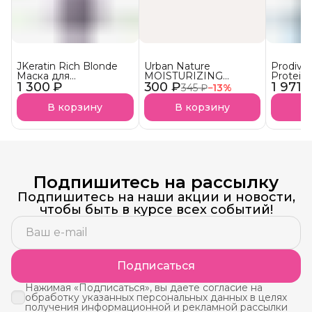
JKeratin Rich Blonde
Urban Nature
Prodiva
Маска для
MOISTURIZING
Protein
1 300 ₽
осветленных волос
300 ₽
Кондиционер
1 971 
протеи
345 ₽
−
13
%
Уход & нейтрализация
Увлажняющий АКЦИЯ!
реконст
желтизны СКОРО В
сухих в
В корзину
В корзину
В
НАЛИЧИИ!
Подпишитесь на рассылку
Подпишитесь на наши акции и новости,
чтобы быть в курсе всех событий!
Подписаться
Нажимая «Подписаться», вы даете согласие на
обработку указанных персональных данных в целях
получения информационной и рекламной рассылки