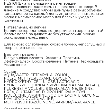
Серия для восстановления
RESTORE - это помощник в регенерации,
восстановлении даже самых поврежденных волос. В
линейке 4 средства: мягкий шампунь в разных объемах,
кондиционер на каждый день, интенсивная питательная
маска и несмываемое масло для блеска и ухода за
кончиками
Питательный, но легкий
Кондиционер для волос поддерживает гидролипидный
баланс волос, защищает их без утяжеления. Можно
использовать ежедневно
Для тонких, ослабленных, сухих и ломких, непослушных и
поврежденных волос
Бьюти-ингредиент
Гиалуроновая кислота, Коллаген, Протеины
Эффект- Блеск, Восстановление, Питание, Термозащита,
Увлажнение
Состав
AQUA/WATER, CETEARYL ALCOHOL,
POLYDIMETHYLSILOXANE, GLYCERIN,
HYDROXYETHYLCELLULOSE, LACTIC ACID,
HYDROLYZED QUINOA, SPIRULINA MAXIMA (ALGAE),
PLUKENETIA VOLUBILIS SEED, ALANINE, SERINE,
UREA, GLUTAMIC ACID, PROLINE, PALMITOYL
ISOLEUCINE, ARGININE, SODIUM LACTATE, GLYCINE,
HYALURONIC ACID, VALINE,
METHYLISOTHIAZOLINONE, PARFUM/FRAGRANCE.