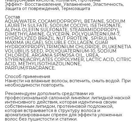
Гиалуроновая кислота, Коллаген, Протеины
Эффект- Восстановление, Увлажнение, Эластичность,
Защита от повреждений, Термозащита
Состав
AQUA/WATER, COCAMIDOPROPYL BETAINE, SODIUM
LAURETH SULFATE, SODIUM COCOYL ISETHIONATE,
ALPHA OLEFIN SULFONATE, STEARAMIDOPROPYL
DIMETHYLAMINE, GLYCERIN, POLYQUATERNIUM-7,
HYDROLYZED BRAZIL NUT PROTEIN , SPIRULINA
MAXIMA (ALGAE), SOLUBLE COLLAGEN, GUAR
HYDROXYPROPYLTRIMONIUM CHLORIDE, PLUKENETIA
VOLUBILIS SEED, POLYQUATERNIUM-10, SODIUM
CHLORIDE, ARGANIA SPINOSA OIL, UREA,
STYRENE/ACRYLATES COPOLYMER, LACTIC ACID, CITRIC
ACID, METHYLISOTHIAZOLINONE,
PARFUM/FRAGRANCE.
Способ применения
Нанести на влажные волосы, вспенить, смыть водой. При
необходимости повторить.
Рекомендуем дополнить средствами из
профессиональной салонной линейки: липидной маской
интенсивного действия, которая идентична своим
собственным липидом, протеиновой подложкой,
которая встраивается в структуру волоса и
ароматизированным спреем для эффекта уложенных
волос без пушистости и статики.