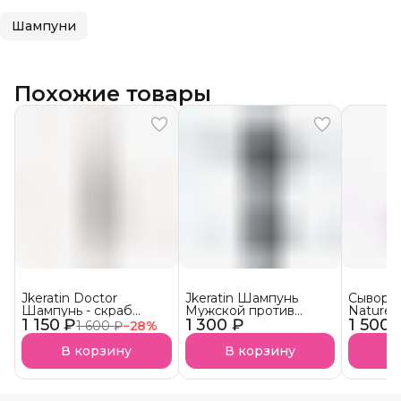
Шампуни
Похожие товары
Jkeratin Doctor
Jkeratin Шампунь
Сыворот
Шампунь - скраб
Мужской против
Nature 
1 150 ₽
Doctor СКОРО В
1 300 ₽
выпадения волос
1 500 
волос 
1 600 ₽
−
28
%
НАЛИЧИИ!
JMan СКОРО В
НАЛИЧИИ!
В корзину
В корзину
В