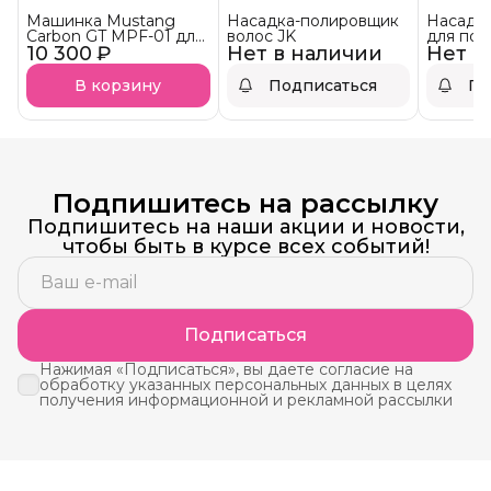
Машинка Mustang
Насадка-полировщик
Насадка
Carbon GT MPF-01 для
волос JK
для пол
10 300 ₽
полировки, стрижки
Нет в наличии
Нет в
нож 46/
волос, бороды, усов и
НАЛИЧ
оформления кончиков
В корзину
Подписаться
По
Подпишитесь на рассылку
Подпишитесь на наши акции и новости,
чтобы быть в курсе всех событий!
Подписаться
Нажимая «Подписаться», вы даете согласие на
обработку указанных персональных данных в целях
получения информационной и рекламной рассылки