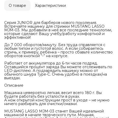
О товаре
Характеристики
Серия JUNIOR для барберов нового поколения.
Встречайте машинку для стрижки MUSTANG LASSO
MJM-03. Мы добавили в неё все последние технологии,
которые сделают Вашу учёбу/работу комфортной и
эффективной!
До 7 000 оборотов/минуту. Без труда справляется с
любым типом и густотой волос. А если собираетесь
стричь, к примеру, ребёнка – просто сбавьте количество
оборотов кнопкой “-” на корпусе.
Работает от аккумулятора до 6-ти часов подряд.
Оставшийся процент заряда Вы можете отслеживать по
LED-дисплею. А подзарядить машинку можно от
обычного шнура Type-C. Очень удобно в поездках/на
выездах.
Описание
Машинка невероятно легкая, весит всего 180 г. Вы
будете работать без усталости в руках.
А нож открытой конструкции прост в уходе – не нужно
ничего разбирать для очистки/смазки.
MUSTANG LASSO MJM-03 станет Вашей идеальной
машинкой в начале творческого пути. Мощная,