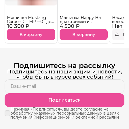
Машинка Mustang
Машинка Happy Hair
Насадк
Carbon GT MPF-01 для
для стрижки и
волос J
10 300 ₽
полировки, стрижки
4 500 ₽
полировки волос
Нет в
волос, бороды, усов и
оформления кончиков
В корзину
В корзину
По
Подпишитесь на рассылку
Подпишитесь на наши акции и новости,
чтобы быть в курсе всех событий!
Подписаться
Нажимая «Подписаться», вы даете согласие на
обработку указанных персональных данных в целях
получения информационной и рекламной рассылки