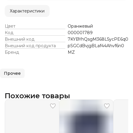
Характеристики
Цвет
Оранжевый
Код
000001789
Внешний код
7KYBYhQsgM368L5ycPE6q0
Внешний код продукта
pSGCdBvjgBLaf44Ahvf6n0
Бренд
MZ
Прочее
Похожие товары