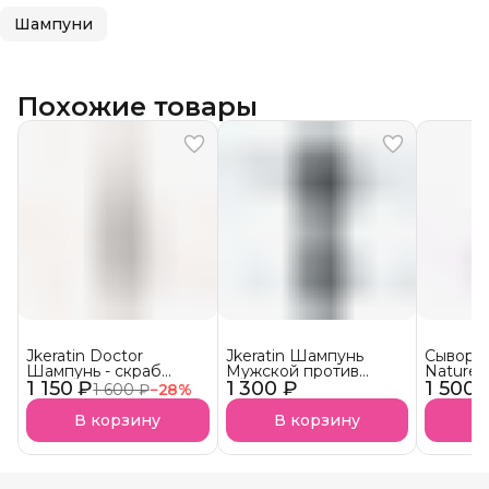
Шампуни
Похожие товары
Jkeratin Doctor
Jkeratin Шампунь
Сыворот
Шампунь - скраб
Мужской против
Nature 
1 150 ₽
Doctor СКОРО В
1 300 ₽
выпадения волос
1 500 
волос 
1 600 ₽
−
28
%
НАЛИЧИИ!
JMan СКОРО В
НАЛИЧИИ!
В корзину
В корзину
В