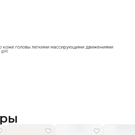
по коже головы легкими массирующими движениями ⠀
м pH
ары