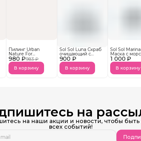
Пилинг Urban
Sol Sol Luna Скраб
Sol Sol Marina
Nature For
очищающий с
Маска с мор
980 ₽
PROFESSIONAL
900 ₽
маслом миндаля
1 000 ₽
солью
983 ₽
для кожи головы
В корзину
В корзину
В корзину
дпишитесь на рассы
итесь на наши акции и новости, чтобы быть 
всех событий!
Подпи