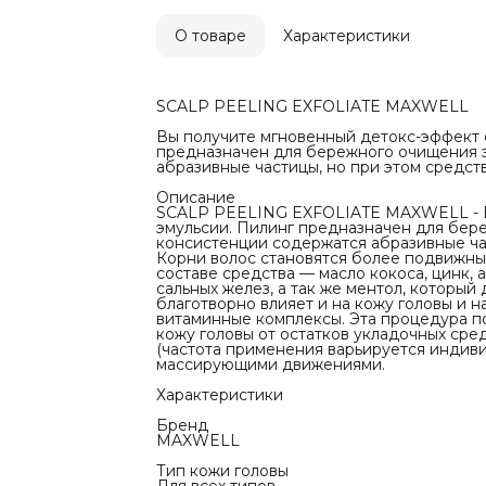
отлично смы
становятся
и дольше ос
О товаре
Характеристики
кокоса, цин
регулируют 
который да
свежести. П
SСALP PEELING EXFOLIATE MAXWELL
корни воло
активные и
Вы получите мгновенный детокс-эффект 
избавиться 
предназначен для бережного очищения э
и кожу голо
абразивные частицы, но при этом средст
загрязнений
применения
Описание
на грязную
SСALP PEELING EXFOLIATE MAXWELL - В
движениями
эмульсии. Пилинг предназначен для бер
Характерис
консистенции содержатся абразивные час
Бренд
Корни волос становятся более подвижны
MAXWELL
составе средства — масло кокоса, цинк, 
Тип кожи г
сальных желез, а так же ментол, которы
Для всех ти
благотворно влияет и на кожу головы и 
Применени
витаминные комплексы. Эта процедура по
Для домашн
кожу головы от остатков укладочных сред
Нужно ли сд
(частота применения варьируется индиви
Да
массирующими движениями.
Инструкция
Аккуратно 
Характеристики
Нанесите с
легкими ма
Бренд
Тщательно 
MAXWELL
Тип кожи головы