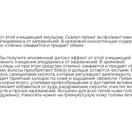
вается и придает объем. Корни волос
 более подвижными, волосы приобретают блеск
таются чистыми. В составе средства — масло
к, алоэ, салициловая кислота, которые
деятельность сальных желез, а так же ментол,
ет приятный холодок по коже и ощущение
илинг благотворно влияет и на кожу головы и на
с, усиливая кровообращение и доставляя
 витаминные комплексы. Эта процедура поможет
от этой очищающей эмульсии. Скальп пилинг эксфолиант мак
от зуда, раздражения, перхоти, очистит волосы
пидермиса от загрязнений. В кремовой консистенции соде
вы от остатков укладочных средств и прочих
во отлично смывается и придает объем.
. Актуален для всех типов кожи головы (частота
 варьируется индивидуально). Наносить нужно
/сухую кожу головы легкими массирующими
ы получите мгновенный детокс-эффект от этой очищающей
.
ежного очищения эпидермиса от загрязнений. В кремовой
тики
тицы, но при этом средство отлично смывается и придает о
ми, волосы приобретают блеск и дольше остаются чистыми. 
алоэ, салициловая кислота, которые регулируют деятельность
оловы
й дает приятный холодок по коже и ощущение свежести. Пили
пов
на корни волос, усиливая кровообращение и доставляя активн
е
может избавиться от зуда, раздражения, перхоти, очистит в
его и профессионального
ств и прочих загрязнений. Актуален для всех типов кожи гол
елать тест на аллергию
дуально). Наносить нужно на грязную/сухую кожу головы ле
распределите проборы ⠀
редство и распределите по коже головы
ссирующими движениями ⠀
смойте шампунем с мягким pH