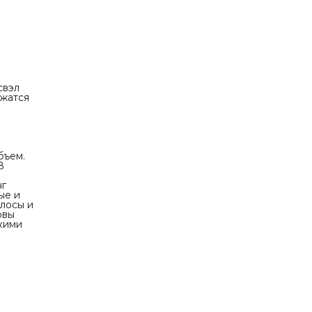
свэл
ржатся
бъем.
В
нг
ые и
олосы и
овы
гкими