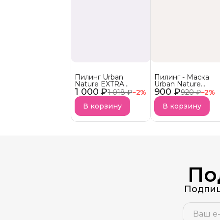
Пилинг Urban
Пилинг - Маска
Nature EXTRA
Urban Nature
1 000 ₽
POWER for
900 ₽
REGULAR Для
1 018 ₽
−
2
%
920 ₽
−
2
%
professional
домашнего
применения
В корзину
В корзину
По
Подпиш