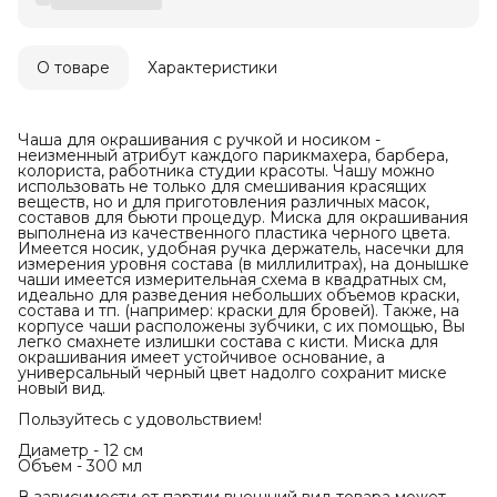
О товаре
Характеристики
Чаша для окрашивания с ручкой и носиком -
неизменный атрибут каждого парикмахера, барбера,
колориста, работника студии красоты. Чашу можно
использовать не только для смешивания красящих
веществ, но и для приготовления различных масок,
составов для бьюти процедур. Миска для окрашивания
выполнена из качественного пластика черного цвета.
Имеется носик, удобная ручка держатель, насечки для
измерения уровня состава (в миллилитрах), на донышке
чаши имеется измерительная схема в квадратных см,
идеально для разведения небольших объемов краски,
состава и тп. (например: краски для бровей). Также, на
корпусе чаши расположены зубчики, с их помощью, Вы
легко смахнете излишки состава с кисти. Миска для
окрашивания имеет устойчивое основание, а
универсальный черный цвет надолго сохранит миске
новый вид.
Пользуйтесь с удовольствием!
Диаметр - 12 см
Объем - 300 мл