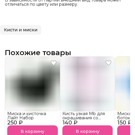
В зависимости от партии внешний вид товара может
отличаться по цвету или размеру.
Кисти и миски
Похожие товары
Миска и кисточка
Кисть узкая Mb для
Миска д
Лайт Набор
окрашивания со
ботокса
250 ₽
140 ₽
скошенной щетиной
150 ₽
и краски
В корзину
В корзину
В