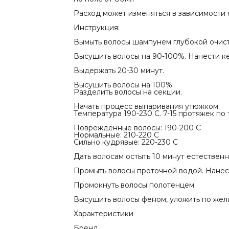
1-2
Питание
Расход может изменяться в зависимости о
♥ ♥ ♥ ♡ ♡
Применени
Инструкция:
Для Профес
Нужно ли сд
Вымыть волосы шампунем глубокой очистки
Да
Блеск
Высушить волосы на 90-100%. Нанести кер
✦✦✦✦✧
Рейтинг у м
Выдержать 20-30 минут.
4/5
Высушить волосы на 100%.
Разделить волосы на секции.
Начать процесс выпаривания утюжком.
Температура 190-230 С. 7-15 протяжек по
Повреждённые волосы: 190-200 С
Нормальные: 210-220 С
Сильно кудрявые: 220-230 С
Дать волосам остыть 10 минут естествен
Промыть волосы проточной водой. Нанес
Промокнуть волосы полотенцем.
Высушить волосы феном, уложить по жел
Характеристики
Бренд