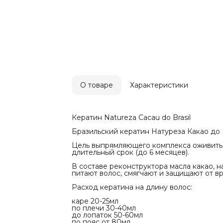
каре 20-25м
по плечи 3
до лопаток 
по пояс от 
Расход може
Инструкция
Вымыть воло
2-3 раза.
Высушить во
см от кожи 
Выдержать 
Высушить в
О товаре
Характеристики
Разделить в
Начать про
Температура
прозрачным
Повреждённ
Кератин Natureza Cacau do Brasil
Нормальные:
Сильно кудр
Бразильский кератин Натуреза Какао до
Дать волоса
Промыть во
Цель выпрямляющего комплекса оживить 
маску Cacao 
длительный срок (до 6 месяцев).
Промокнуть
Высушить в
В составе реконструктора масла какао, 
Характерис
питают волос, смягчают и защищают от 
Бренд
Natureza
Расход кератина на длину волос:
Сила модиф
Сильная
каре 20-25мл
Тип волос
по плечи 30-40мл
Этнический
до лопаток 50-60мл
Степень По
по пояс от 80мл