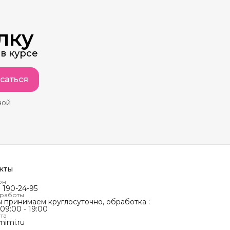
лку
в курсе
саться
ной
кты
он
) 190-24-95
 работы
ы принимаем круглосуточно, обработка :
 09:00 - 19:00
та
mimi.ru