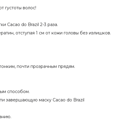
т густоты волос!
е
сионального
елать тест на аллергию
 Cacao do Brazil 2-3 раза.
атин, отступая 1 см от кожи головы без излишков.
астеров
 тонким, почти прозрачным прядям.
ным способом.
ти завершающую маску Cacao do Brazil
анию.