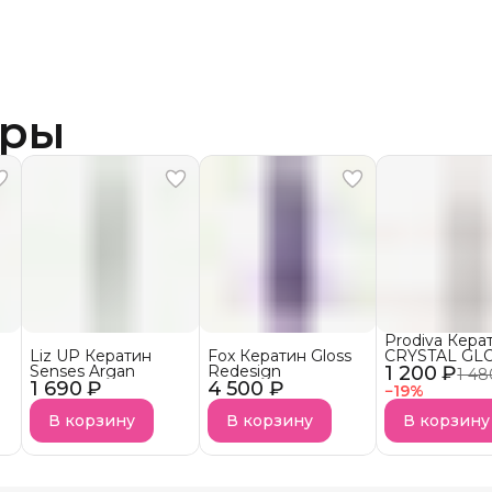
ары
Prodiva Кера
Liz UP Кератин
Fox Кератин Gloss
CRYSTAL G
Senses Argan
Redesign
1 200 ₽
Питательный 
1 48
1 690 ₽
4 500 ₽
тонких и
−
19
%
осветленных
В корзину
В корзину
В корзину