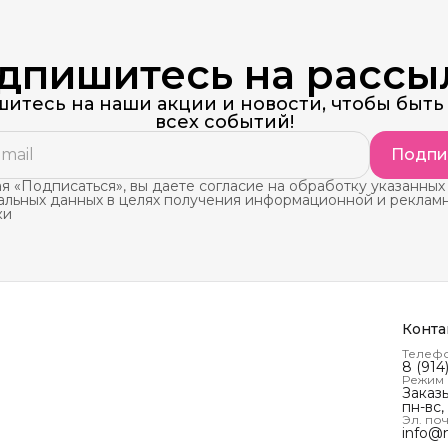
дпишитесь на рассы
итесь на наши акции и новости, чтобы быть 
всех событий!
Подпи
 «Подписаться», вы даете согласие на обработку указанных
альных данных в целях получения информационной и реклам
ки
Конта
Телеф
8 (914
Режим
Заказ
пн-вс,
Эл. поч
info@