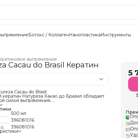
выпрямление
Ботокс / Коллаген
Нанопластика
Инструменты
ератиновое выпрямление
za Cacau do Brasil Кератин
5 
ureza Cacau do Brasil
й кератин Натуреза Какао до Бразил обладает
ой силой выпрямления.
мляющего комплекса оживить внутреннюю и
руктуру волос, сохраняя эффект на длительный
стики
Преи
есяцев).
500 мл
Опл
еконструктора масла какао, натуральный
396081016
таминов и аминокислот, которые глубоко
Дос
с, смягчают и защищают от вредных факторов
од
396081016
Опл
еды.
еристики
тина на длину волос:
Удо