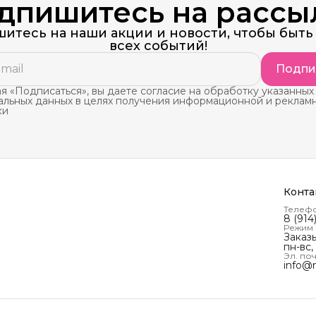
дпишитесь на рассы
итесь на наши акции и новости, чтобы быть 
всех событий!
Подпи
 «Подписаться», вы даете согласие на обработку указанных
альных данных в целях получения информационной и реклам
ки
Конта
Телеф
8 (914
Режим
Заказ
пн-вс,
Эл. поч
info@