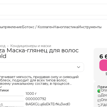
выпрямление
Ботокс / Коллаген
Нанопластика
Инструменты
ход
›
Кондиционеры и маски
za Маска-глянец для волос
old
6 
печивает мягкость, придавая силу и сияющий
леск, подходит для всех типов волос.
воему уникальному составу, в процессе
волос получает:
Преи
диционирование;
стики
Опл
ановление;
1000 г
Дос
лажнение и питание;
000000792
Опл
ный блеск.
од
8iA5XGLuj6sEkTErNu3wd0
Удо