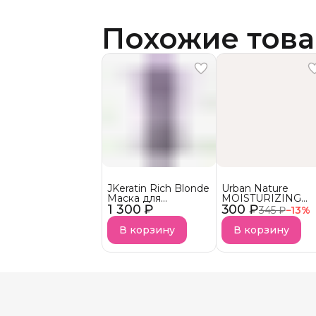
Похожие тов
JKeratin Rich Blonde
Urban Nature
Маска для
MOISTURIZING
1 300 ₽
осветленных волос
300 ₽
Кондиционер
345 ₽
−
13
%
Уход &
Увлажняющий
нейтрализация
АКЦИЯ!
В корзину
В корзину
желтизны СКОРО В
НАЛИЧИИ!