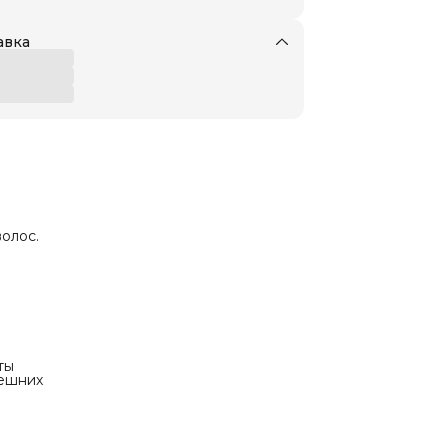
авка
олос.
ты
нешних