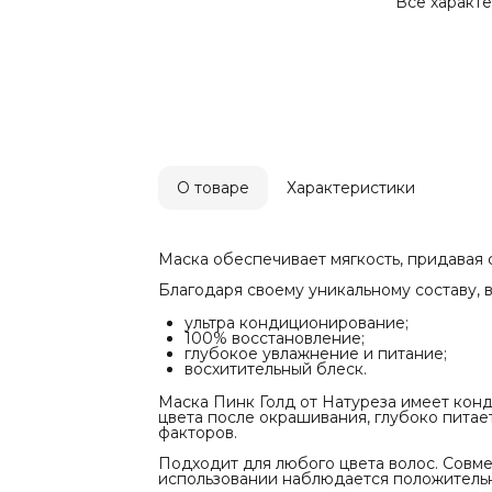
Маска Пинк
Все характ
вещества, э
окрашивания
которые за
Подходит дл
химическим
наблюдаетс
Характерис
Бренд
Natureza
Тип волос
Для всех ти
Степень По
О товаре
Характеристики
1-2-3-4-5
Питание
♥ ♥ ♥ ♥ ♥
Техника вы
Маска обеспечивает мягкость, придавая 
Холодная
Антижелтиз
Благодаря своему уникальному составу, 
Нет
Применени
ультра кондиционирование;
Для Профес
100% восстановление;
Нужно ли сд
глубокое увлажнение и питание;
Да
восхитительный блеск.
Инструкция
МАСКА-ГЛЯ
1 способ - 
Маска Пинк Голд от Натуреза имеет кон
Вымыть вол
цвета после окрашивания, глубоко питае
На слегка в
факторов.
равномерно
Выдержать 5
Подходит для любого цвета волос. Совм
Смыть соста
использовании наблюдается положитель