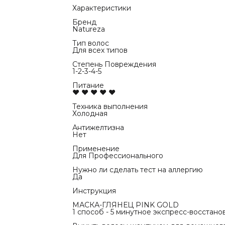
Высушить в
2 способ -
Характеристики
восстановле
Вымыть вол
Бренд
Нанести мас
Natureza
равномерно
Выдержать 
Тип волос
или ИК-утю
Для всех типов
Смыть соста
Высушить в
Степень Повреждения
1-2-3-4-5
Питание
♥ ♥ ♥ ♥ ♥
Техника выполнения
Холодная
Антижелтизна
Нет
Применение
Для Профессионального
Нужно ли сделать тест на аллергию
Да
Инструкция
МАСКА-ГЛЯНЕЦ PINK GOLD
1 способ - 5 минутное экспресс-восстано