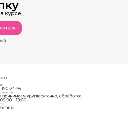
лку
в курсе
саться
ной
кты
он
) 190-24-95
 работы
ы принимаем круглосуточно, обработка :
 09:00 - 19:00
та
mimi.ru