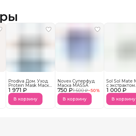
ары
Prodiva Дом. Уход
Novex Суперфуд
Sol Sol Mate
Protein Mask Маска
Маска MASSA
с экстрактом
1 971 ₽
протеиновой
750 ₽
1 000 ₽
листьев паду
1 500 ₽
−
50
%
реконструкции для
сухих волос
В корзину
В корзину
В корзину