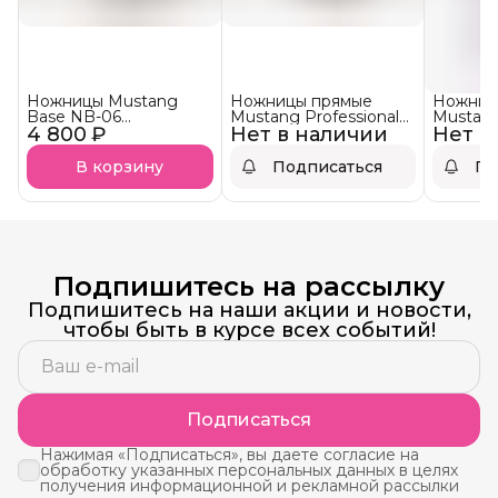
Ножницы Mustang
Ножницы прямые
Ножниц
Base NB-06
Mustang Professional
Mustang
4 800 ₽
Филировочные 6,0
Нет в наличии
NP-05 5,5 дюйм
Нет в
NP-08 Ч
дюйм
дюйм
В корзину
Подписаться
По
Подпишитесь на рассылку
Подпишитесь на наши акции и новости,
чтобы быть в курсе всех событий!
Подписаться
Нажимая «Подписаться», вы даете согласие на
обработку указанных персональных данных в целях
получения информационной и рекламной рассылки