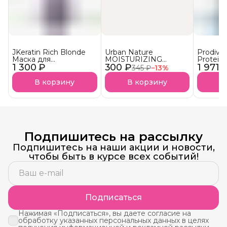
JKeratin Rich Blonde
Urban Nature
Prodiva
Маска для
MOISTURIZING
Protein
1 300 ₽
осветленных волос
300 ₽
Кондиционер
1 971 
протеи
345 ₽
−
13
%
Уход & нейтрализация
Увлажняющий АКЦИЯ!
реконст
желтизны СКОРО В
сухих в
В корзину
В корзину
В
НАЛИЧИИ!
Подпишитесь на рассылку
Подпишитесь на наши акции и новости,
чтобы быть в курсе всех событий!
Подписаться
Нажимая «Подписаться», вы даете согласие на
обработку указанных персональных данных в целях