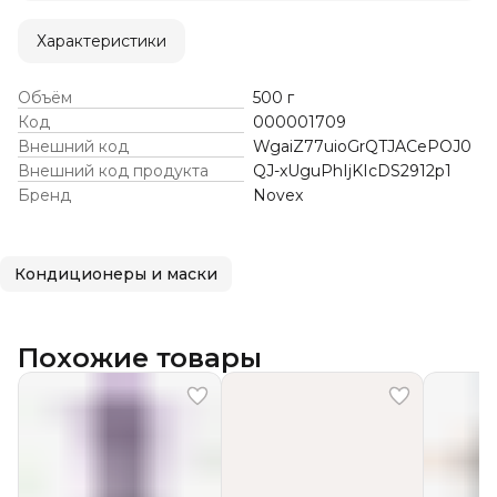
Характеристики
Объём
500 г
Код
000001709
Внешний код
WgaiZ77uioGrQTJACePOJ0
Внешний код продукта
QJ-xUguPhIjKIcDS2912p1
Бренд
Novex
Кондиционеры и маски
Похожие товары