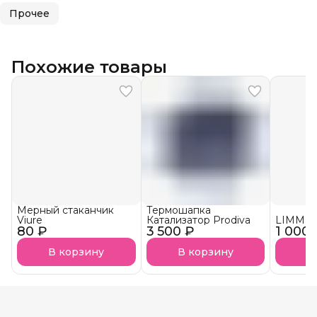
Прочее
Похожие товары
Мерный стаканчик
Термошапка
Viure
Катализатор Prodiva
LIMM К
80 ₽
3 500 ₽
1 000 
В корзину
В корзину
В