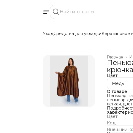
Уход
Средства для укладки
Кератиновое 
Главная
›
И
Пеньюа
крючка
Цвет
Медь
О товаре
Пеньюар па
пеньюар для
легкая, цве
выполнении
Подробнее
процедур. 
Характери
мужского за
Цвет
металличес
Код
Размеры:
Ширина - 14
Внешний к