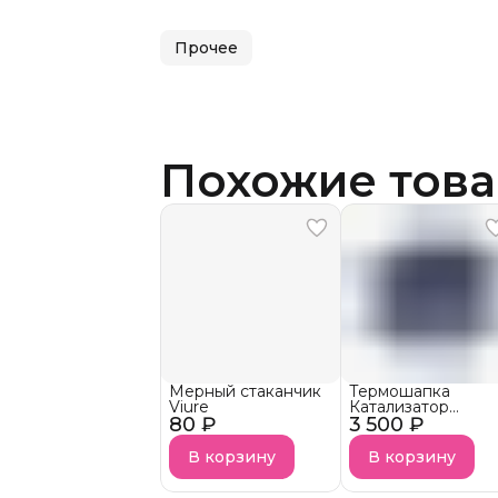
Прочее
Похожие тов
Мерный стаканчик
Термошапка
Viure
Катализатор
80 ₽
3 500 ₽
Prodiva
В корзину
В корзину