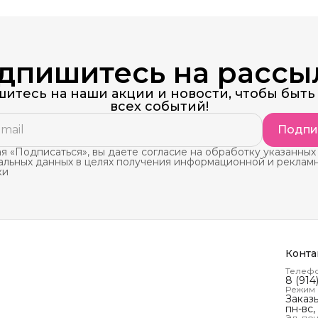
дпишитесь на рассы
итесь на наши акции и новости, чтобы быть 
всех событий!
Подпи
 «Подписаться», вы даете согласие на обработку указанных
альных данных в целях получения информационной и реклам
ки
Конта
Телеф
8 (914
Режим
Заказ
пн-вс,
Эл. поч