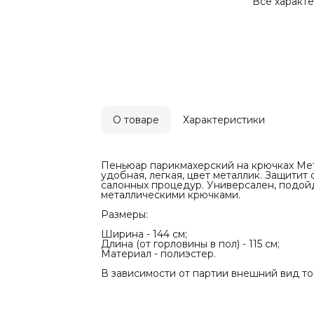
Длина (от го
Все характ
Материал - 
В зависимо
отличаться 
О товаре
Характеристики
Пеньюар парикмахерский на крючках Мета
удобная, легкая, цвет металлик. Защити
салонных процедур. Универсален, подойд
металлическими крючками.
Размеры:
Ширина - 144 см;
Длина (от горловины в пол) - 115 см;
Материал - полиэстер.
В зависимости от партии внешний вид то