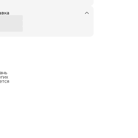
авка
ань
угих
ется