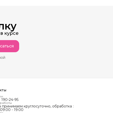
лку
в курсе
саться
ной
кты
он
) 190-24-95
 работы
ы принимаем круглосуточно, обработка :
 09:00 - 19:00
та