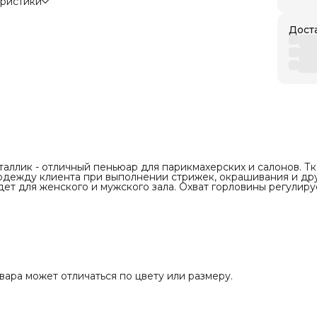
рловины в пол) - 115 см;
еристики
полиэстер.
сти от партии внешний вид товара может
по цвету или размеру.
Дост
ллик - отличный пеньюар для парикмахерских и салонов. Тк
т одежду клиента при выполнении стрижек, окрашивания и др
ет для женского и мужского зала. Охват горловины регулиру
вара может отличаться по цвету или размеру.