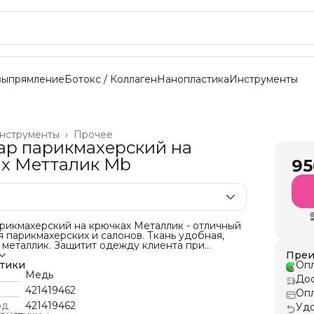
выпрямление
Ботокс / Коллаген
Нанопластика
Инструменты
нструменты
›
Прочее
р парикмахерский на
х Метталик Mb
95
рикмахерский на крючках Металлик - отличный
 парикмахерских и салонов. Ткань удобная,
т металлик. Защитит одежду клиента при
 стрижек, окрашивания и других салонных
Преи
Универсален, подойдет для женского и
стики
Опл
ла. Охват горловины регулируется
Медь
Дос
кими крючками.
421419462
Опл
4 см;
од
421419462
Удо