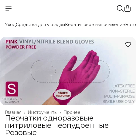
Уход
Средства для укладки
Кератиновое выпрямление
Бото
Главная
›
Инструменты
›
Прочее
Перчатки одноразовые
нитриловые неопудренные
Розовые