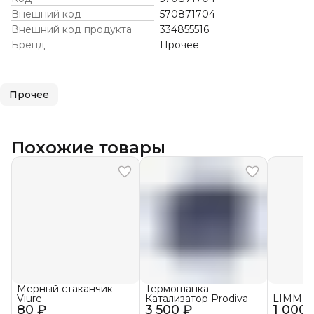
Внешний код
570871704
Внешний код продукта
334855516
Бренд
Прочее
Прочее
Похожие товары
Мерный стаканчик
Термошапка
Viure
Катализатор Prodiva
LIMM К
80 ₽
3 500 ₽
1 000 