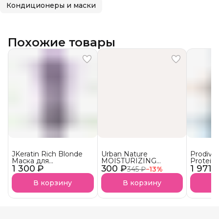
Кондиционеры и маски
Похожие товары
JKeratin Rich Blonde
Urban Nature
Prodiva
Маска для
MOISTURIZING
Protein
1 300 ₽
осветленных волос
300 ₽
Кондиционер
1 971 
протеи
345 ₽
−
13
%
Уход & нейтрализация
Увлажняющий АКЦИЯ!
реконст
желтизны СКОРО В
сухих в
В корзину
В корзину
В
НАЛИЧИИ!