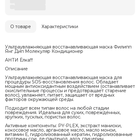
О товаре
Характеристики
Ультраувлажняющая восстанавливающая маска Филипп
Янг Дип Молекуляр Кондиционер
АНТИ Ёлка!!!
Описание
Ультраувлажняющая восстанавливающая маска для
процедуры SOS-восстановления волос. Обладает
мощным антиоксидантным воздействием (останавливает
окислительные процессы и предотвращает старение
волос), увлажняет, питает, защищает от вредных
факторов окружающей среды.
Подходит всем типам волос на любой стадии
повреждения. Идеальна для сухих, повреждённых,
хрупких, тусклых, пористых волос.
Активные компоненты: PY-PLEX, экстракт маниоки,
кокосовое масло, аргановое масло, масло монои,
витамин Е, гидролизованный кератин, гидролизованные
протеины сои, де-пантенол, алоэ, глицерин.