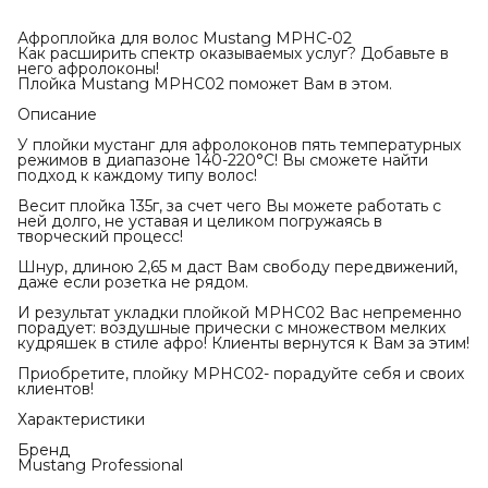
Афроплойка для волос Mustang MPHC-02
Как расширить спектр оказываемых услуг? Добавьте в
него афролоконы!
Плойка Mustang MPHC02 поможет Вам в этом.
Описание
У плойки мустанг для афролоконов пять температурных
режимов в диапазоне 140-220°С! Вы сможете найти
подход к каждому типу волос!
Весит плойка 135г, за счет чего Вы можете работать с
ней долго, не уставая и целиком погружаясь в
творческий процесс!
Шнур, длиною 2,65 м даст Вам свободу передвижений,
даже если розетка не рядом.
И результат укладки плойкой MPHC02 Вас непременно
порадует: воздушные прически с множеством мелких
кудряшек в стиле афро! Клиенты вернутся к Вам за этим!
Приобретите, плойку MPHC02- порадуйте себя и своих
клиентов!
Характеристики
Бренд
Mustang Professional