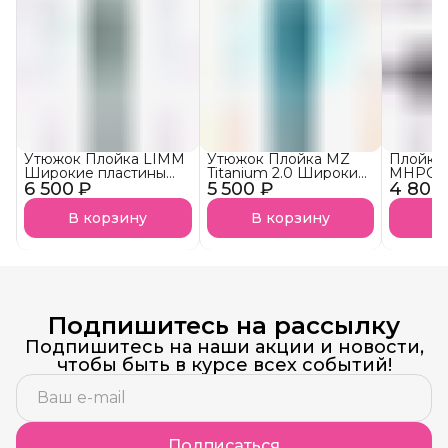
Утюжок Плойка LIMM
Утюжок Плойка MZ
Плойка
Широкие пластины
Titanium 2.0 Широкие
MHPC-
6 500 ₽
для кератина и
5 500 ₽
пластины для
4 800
ботокса
кератина и ботокса
В корзину
В корзину
В
Подпишитесь на рассылку
Подпишитесь на наши акции и новости,
чтобы быть в курсе всех событий!
Подписаться