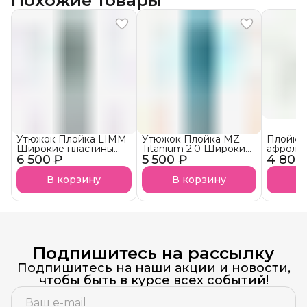
Похожие товары
Утюжок Плойка LIMM
Утюжок Плойка MZ
Плойка 
Широкие пластины
Titanium 2.0 Широкие
афроло
6 500 ₽
для кератина и
5 500 ₽
пластины для
4 800
02
ботокса
кератина и ботокса
В корзину
В корзину
В
Подпишитесь на рассылку
Подпишитесь на наши акции и новости,
чтобы быть в курсе всех событий!