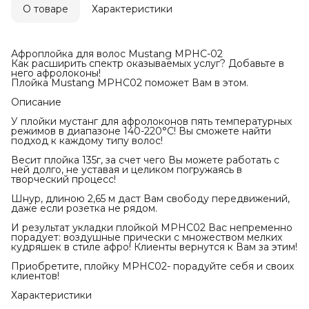
О товаре
Характеристики
Афроплойка для волос Mustang MPHC-02
Как расширить спектр оказываемых услуг? Добавьте в
него афролоконы!
Плойка Mustang MPHC02 поможет Вам в этом.
Описание
У плойки мустанг для афролоконов пять температурных
режимов в диапазоне 140-220°С! Вы сможете найти
подход к каждому типу волос!
Весит плойка 135г, за счет чего Вы можете работать с
ней долго, не уставая и целиком погружаясь в
творческий процесс!
Шнур, длиною 2,65 м даст Вам свободу передвижений,
даже если розетка не рядом.
И результат укладки плойкой MPHC02 Вас непременно
порадует: воздушные прически с множеством мелких
кудряшек в стиле афро! Клиенты вернутся к Вам за этим!
Приобретите, плойку MPHC02- порадуйте себя и своих
клиентов!
Характеристики