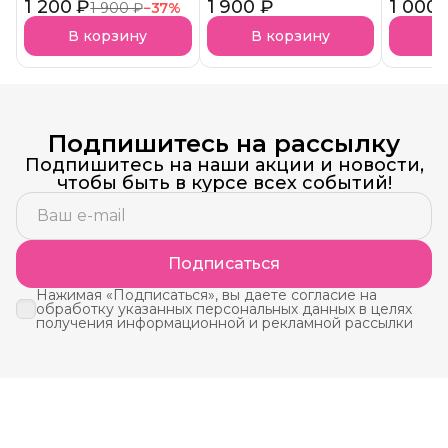
1 200 ₽
Арома-Бустер Пряный
1 900 ₽
Blossom Арома-
1 000 
Ultra S
1 900 ₽
−
37
%
нуар АКЦИЯ!
Бустер
Аминоп
Наркотический
Подложк
В корзину
В корзину
В
Цветок
Подпишитесь на рассылку
Подпишитесь на наши акции и новости,
чтобы быть в курсе всех событий!
Подписаться
Нажимая «Подписаться», вы даете согласие на
обработку указанных персональных данных в целях
получения информационной и рекламной рассылки